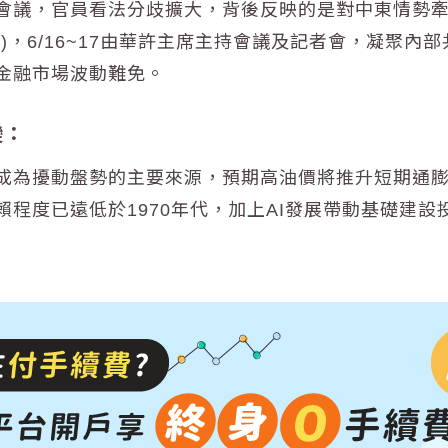
會議，官員看法分歧擴大，背後反映的是對中東情勢
)，6/16~17由華許主席主持會議及記者會，凝聚
金融市場波動難免。
變：
成為擾動盤勢的主要來源，預期高
油價
將推升短期
通
程度已遠低於1970年代，加上AI發展帶動
基礎建設