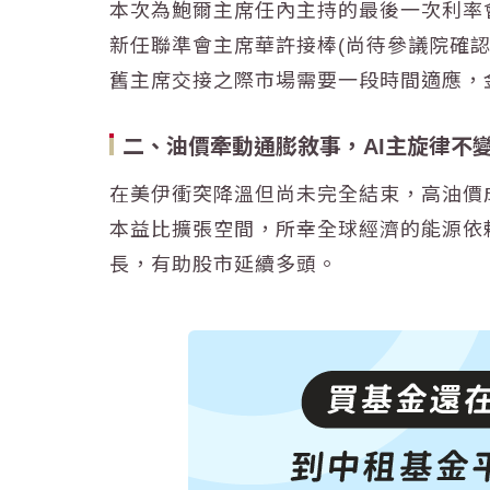
本次為鮑爾主席任內主持的最後一次
利率
新任
聯準會
主席華許接棒(尚待參議院確認
舊主席交接之際市場需要一段時間適應，
二、油價牽動通膨敘事，AI主旋律不
在美伊衝突降溫但尚未完全結束，高
油價
本益比擴張空間，所幸全球經濟的能源依賴
長，有助股市延續多頭。