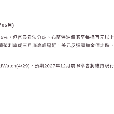
05月)
3.75%，但官員看法分歧、布蘭特
油價
漲至每桶百元以
債殖利率朝三月底高峰逼近，美元反彈壓抑金價走跌
ch(4/29)，預期2027年12月前
聯準會
將維持現