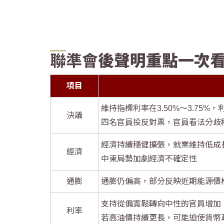
聯準會
後聲明重點一次
項目
維持指標利率在3.50%～3.75%
決議
四名官員投反對票，官員看法分歧程
經濟持續穩健擴張，就業維持低成
經濟
中東局勢加劇經濟不確定性
通膨
通膨仍偏高，部分反映近期能源價
支持從偏寬鬆轉向中性的官員增加
利率
若高油價持續更長，可能迫使貨幣