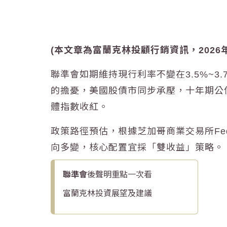
(本文章為富蘭克林投顧行銷資訊，2026年
聯準會
如期維持現行
利率
不變在3.5%~
的擔憂，美國股債市同步承壓，十年期公
體指數收紅。
政策路徑預估，根據芝加哥商業交易所FedWat
向多變，核心配置宜採「雙收益」策略。
聯準會
後聲明重點一次看
富蘭克林投資展望及建議