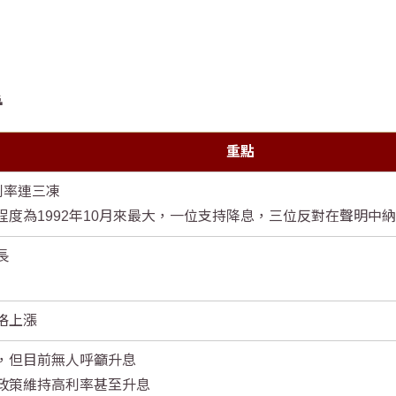
看
重點
，利率連三凍
度為1992年10月來最大，一位支持降息，三位反對在聲明中
長
格上漲
，但目前無人呼籲升息
政策維持高利率甚至升息