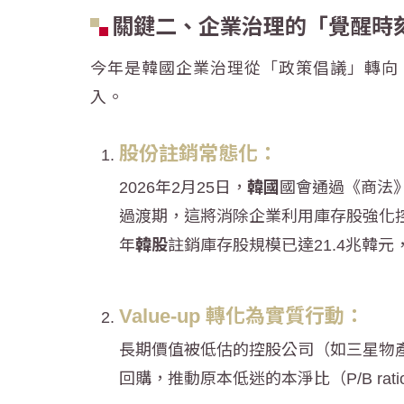
關鍵二、企業治理的「覺醒時
今年是
韓國
企業治理從「政策倡議」轉向
入。
股份註銷常態化：
2026年2月25日，
韓國
國會通過《商法
過渡期，這將消除企業利用庫存股強化
年
韓股
註銷庫存股規模已達21.4兆韓
Value-up 轉化為實質行動：
長期價值被低估的控股公司（如三星物產
回購，推動原本低迷的本淨比（P/B ra