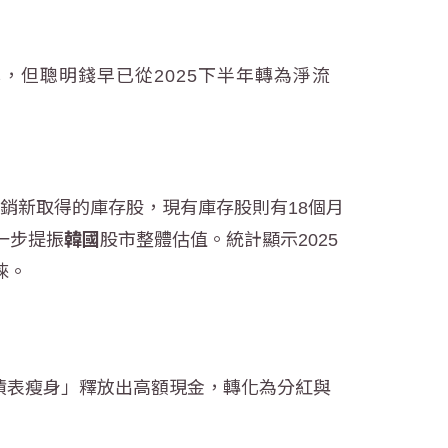
但聰明錢早已從2025下半年轉為淨流
銷新取得的庫存股，現有庫存股則有18個月
一步提振
韓國
股市整體估值。統計顯示2025
睞。
負債表瘦身」釋放出高額現金，轉化為分紅與