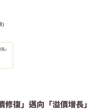
月)
增長」
價修復」邁向「溢價增長」