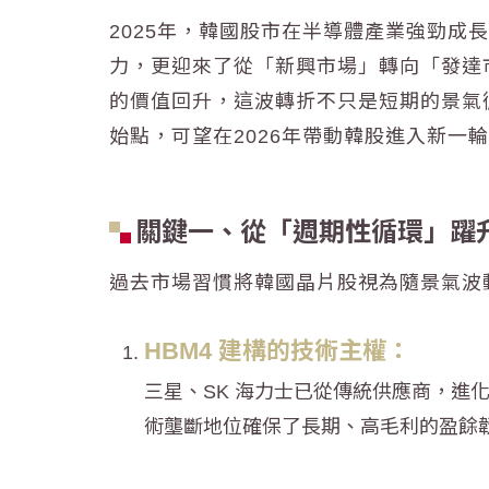
2025年，
韓國
股市在半導體產業強勁成長
力，更迎來了從「新興市場」轉向「發達
的價值回升，這波轉折不只是短期的景氣循
始點，可望在2026年帶動
韓股
進入新一輪
關鍵一、從「週期性循環」躍
過去市場習慣將
韓國
晶片
股視為隨景氣波動
HBM4 建構的技術主權：
三星、SK 海力士已從傳統供應商，進
術壟斷地位確保了長期、高毛利的盈餘