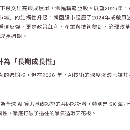
下繳交出亮眼成績單，漲幅稱霸亞股。展望2026年，K
市場」的結構性升級。
韓國
股市經歷了2024年戒嚴風
環反彈，更是政策紅利、產業與技術壟斷、治理改革三方共
成長週期。
升為「長期成長性」
的週期股，但在2026 年，
AI
技術的深度滲透已讓其
化為全球
AI
算力基礎設施的共同設計者，特別是 SK 海力士深度
韌性，徹底打破了過往的景氣循環天花板。