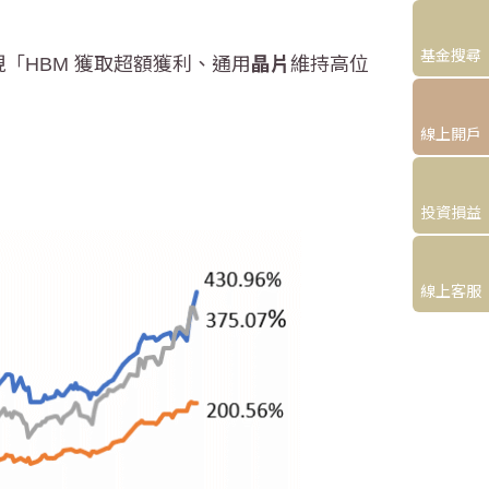
基金搜尋
呈現「HBM 獲取超額獲利、通用
晶片
維持高位
線上開戶
投資損益
線上客服