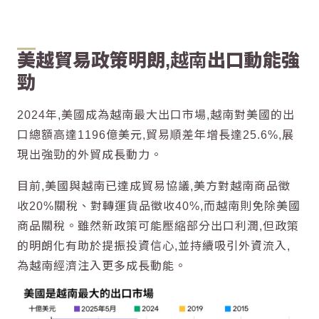
美越貿易政策明朗,
越南
出口動能強
勁
2024年,
美國
成為
越南
最大出口市場,
越南
對
美國
的出
口總額高達1196億美元,貿易順差年增長達25.6%,展
現出強勁的外貿成長動力。
目前,
美國
與
越南
已達成貿易協議,美方對
越南
商品徵
收20%關稅、對轉運貨品徵收40%,而
越南
則免除
美國
商品關稅。雖然新政策可能壓縮部分出口利潤,但政策
的明朗化有助於提振投資信心,並持續吸引外資流入,
為
越南
經濟
注入更多成長動能。