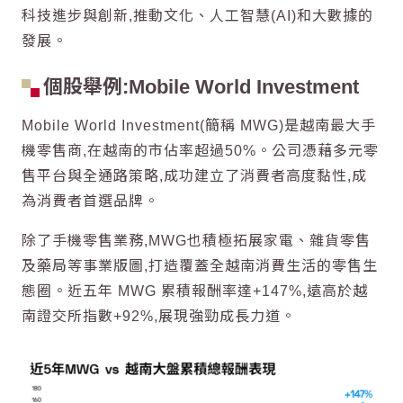
科技
進步與創新,推動文化、
人工智慧
(AI)和大數據的
發展。
個股舉例:Mobile World Investment
Mobile World Investment(簡稱 MWG)是
越南
最大手
機零售商,在
越南
的市佔率超過50%。公司憑藉多元零
售平台與全通路策略,成功建立了消費者高度黏性,成
為消費者首選品牌。
除了手機零售業務,MWG也積極拓展家電、雜貨零售
及藥局等事業版圖,打造覆蓋全
越南
消費生活的零售生
態圈。近五年 MWG 累積報酬率達+147%,遠高於
越
南
證交所指數+92%,展現強勁成長力道。