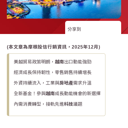
分享到
(本文章為摩根投信行銷資訊，2025年12月)
美越貿易政策明朗，
越南
出口動能強勁
經濟成長保持韌性，零售銷售持續增長
外資持續流入，工業與
房地產
需求升溫
全新基金！參與
越南
成長動能機會的新選擇
內需消費轉型，接軌先進
科技
議題