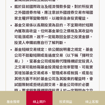
鑑於目前國際政治及經濟情勢多變，對於所投資
之外國證券市場，應注意該外國證券交易市場國
家主權評等變動情形，以確保自身投資權益。
基金交易係以長期投資為目的，不宜期待於短期
內獲取高收益。任何基金單位之價格及其收益均
可能漲或跌，故不一定能取回全部之投資金額。
投資人申購前應自行了解判斷。
基金短線交易規定：依公開說明書之規定，基金
公司不鼓勵短期或是過度交易（以下稱「擇時交
易」），當基金公司或股務代理機構認定投資人
之交易可能妨礙基金投資組合效率管理、可能實
質增加基金交易成本、管理成本或稅捐，或是在
其他方面不利於基金公司及其股東的權益時，會
試圖限制或拒絕此類交易。基金公司得於必要
時，要求銷售機構提供投資人於一定期間內之交
易紀錄，以便基金公司監控可能涉及擇時交易之
基金搜尋
線上開戶
投資損益
線上客服
投資人。當投資人之交易行為被認定為擇時交