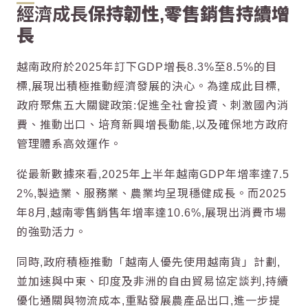
經濟成長
保持韌性,零售銷售持續增
長
越南
政府於2025年訂下GDP增長8.3%至8.5%的目
標,展現出積極推動
經濟
發展的決心。為達成此目標,
政府聚焦五大關鍵政策:促進全社會投資、刺激國內消
費、推動出口、培育新興增長動能,以及確保地方政府
管理體系高效運作。
從最新數據來看,2025年上半年
越南
GDP年增率達7.5
2%,製造業、服務業、農業均呈現穩健成長。而2025
年8月,
越南
零售銷售年增率達10.6%,展現出消費市場
的強勁活力。
同時,政府積極推動「
越南
人優先使用
越南
貨」計劃,
並加速與中東、印度及非洲的自由貿易協定談判,持續
優化通關與物流成本,重點發展農產品出口,進一步提