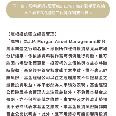
股利超過2萬要繳2.11%！擔心到手配息縮
水？教你3招避開二代健保補充保費
【摩根投信獨立經營管理】
「摩根」為J.P. Morgan Asset Management於台
灣事業體之行銷名稱。摩根所作任何投資意見與市場
分析結果，係依據資料製作當時情況進行判斷，惟可
能因市場變化而更動，投資標的之價格與收益亦將隨
時變動。基金經金管會核准或同意生效，惟不表示絕
無風險。基金經理公司以往之經理績效不保證基金之
最低投資收益，亦不必然為未來績效表現；基金經理
公司除盡善良管理人之注意義務外，不負責本基金之
盈虧，亦不保證最低之收益。本文提及之經濟走勢預
測不必然代表本基金之績效，本基金投資風險請詳閱
基金公開說明書。此外，匯率走勢亦可能影響所投資