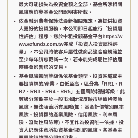
最大可能損失為投資金額之全部，基金所涉相關
風險應詳參基金公開說明書所載。
依金融消費者保護法最新相關規定，為提供投資
人更好的投資服務，本公司即日起施行「投資屬
性評估」程序，您於中租投顧基金平台https://w
ww.ezfundz.com.tw完成「投資人投資屬性評
量」，本公司將依客戶屬性做商品適合度規範並
至少每年請您更新一次，若未能完成屬性評估屆
時將會影響您的交易。
基金風險報酬等級係依基金類型、投資區域或主
要投資標的/產業，由低至高，區分為「RR1、R
R2、RR3、RR4、RR5」五個風險報酬等級。此
等級分類係基於一般市場狀況反映市場價格波動
風險，無法涵蓋所有風險(如：基金計價幣別匯率
風險、投資標的產業風險、信用風險、利率風
險、流動性風險等)，不宜作為投資唯一依據，投
資人仍應注意所投資基金個別的風險。各基金主
要風險請詳閱公開說明書。