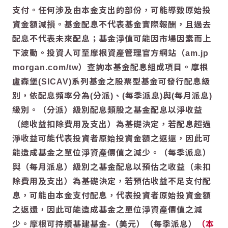
支付。任何涉及由本金支出的部份，可能導致原始投
資金額減損。基金配息不代表基金實際報酬，且過去
配息不代表未來配息；基金淨值可能因市場因素而上
下波動。投資人可至摩根資產管理官方網站（am.jp
morgan.com/tw）查詢本基金配息組成項目。摩根
盧森堡(SICAV)系列基金之股票型基金可發行配息級
別，依配息頻率分為(分派)、(每季派息)與(每月派息)
級別。（分派）級別配息類股之基金配息以淨收益
（總收益扣除費用及支出）為基礎決定，若配息超過
淨收益可能代表投資者原始投資金額之返還，因此可
能造成基金之單位淨資產價值之減少。（每季派息）
與（每月派息）級別之基金配息以預估之收益（未扣
除費用及支出）為基礎決定，若預估收益不足支付配
息，可能由本金支付配息，代表投資者原始投資金額
之返還，因此可能造成基金之單位淨資產價值之減
少。摩根可持續基建基金-（美元）（每季派息）
（本