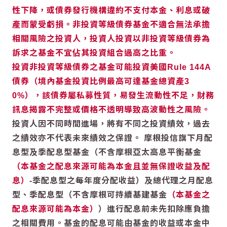
性下降，或債券發行機構違約不支付本金、利息或破
產而蒙受虧損。非投資等級債券基金不適合無法承擔
相關風險之投資人，投資人投資以非投資等級債券為
訴求之基金不宜佔其投資組合過高之比重。
投資非投資等級債券之基金可能投資美國Rule 144A
債券（境內基金投資比例最高可達基金總資產3
0%），該債券屬私募性質，易發生流動性不足，財務
訊息揭露不完整或價格不透明導致高波動性之風險。
投資人因不同時間進場，將有不同之投資績效，過去
之績效亦不代表未來績效之保證。 摩根投信旗下月配
息型及季配息型基金（不含摩根亞太高息平衡基金
（本基金之配息來源可能為本金且並無保證收益及配
息）
-季配息型之每年度分配收益）及總代理之月配息
型、季配息型（不含摩根可持續基建基金
（本基金之
配息來源可能為本金）
）進行配息前未先扣除應負擔
之相關費用。基金的配息可能由基金的收益或本金中