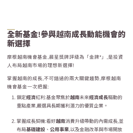
全新基金!參與
越南
成長動能機會的
新選擇
摩根越南機會基金
,晨星獎牌評級為「金牌*」,是投資
人布局
越南
市場的理想新選擇!
掌握
越南
的成長,不可錯過的兩大關鍵趨勢,
摩根越南
機會基金
一次把握:
鎖定
經濟
紅利:基金聚焦於
越南
未來
經濟成長
驅動的
重點產業,嚴選具長期獲利潛力的優質企業。
掌握成長契機:看好
越南
消費升級帶動的內需成長,並
布局
基礎建設
、
公用事業
,以及金融改革與市場開放