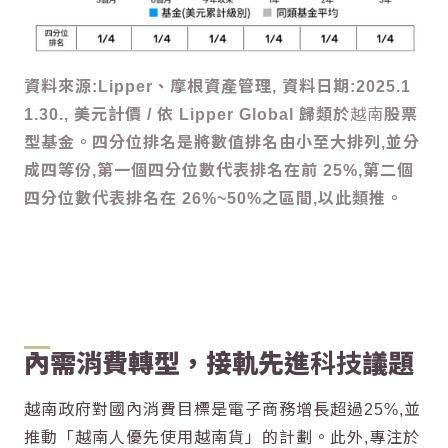
資料來源:Lipper、摩根資產管理, 資料日期:2025.1
1.30., 美元計價 / 依 Lipper Global 歸類於
越南
股票
型基金。四分位排名是將數值排名由小至大排列,並分
成四等份,第一個四分位數代表排名在前 25%,第二個
四分位數代表排名在 26%~50%之區間,以此類推。
內需消費轉型，接軌先進
科技
議題
越南
政府對國內消費目標是電子商務增長超過25%,並
推動「
越南
人優先使用
越南
貨」的計劃。此外,專注於