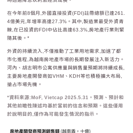
時透過降息以刺激
經濟成長
。
在今年前8個月,外國直接投資(FDI)註冊總額已達261.
4億美元,年增率高達27.3%。其中,製造業最受外資青
睞,在已投資的FDI中佔比高達63.3%,
房地產
行業則緊
隨其後。*
外資的持續流入,不僅推動了工業用地需求,加速了都
市化進程,為
越南
房地產
市場的長期發展注入新活力。
河內、胡志明市公寓供應量與銷售量預期將持續成長,
主要
房地產
開發商如VHM、KDH等也積極擴大布局,
搶占市場先機。
*資料來源:MoF, Vietcap 2025.5.31。預測、預計和
其他前瞻性陳述均基於當前的信念和預期。這些僅用
於說明目的,僅作為可能發生情況的指示。