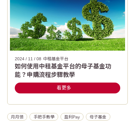
2024 / 11 / 08
中租基金平台
如何使用中租基金平台的母子基金功
能？申購流程步驟教學
看更多
月月領
手把手教學
盈利Pay
母子基金