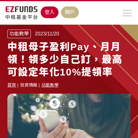
登入
開戶
功能教學
2023/11/20
中租母子盈利Pay、月月
領！領多少自己訂，最高
可設定年化10%提領率
首頁
投資情報
功能教學