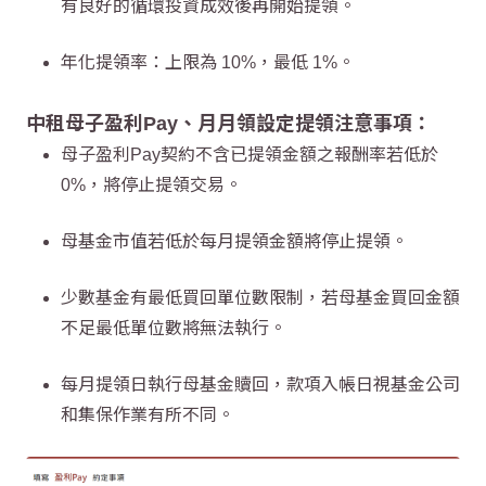
有良好的循環投資成效後再開始提領。
年化提領率：上限為 10%，最低 1%。
中租母子盈利Pay、月月領設定提領注意事項：
母子盈利Pay契約不含已提領金額之報酬率若低於
0%，將停止提領交易。
母基金市值若低於每月提領金額將停止提領。
少數基金有最低買回單位數限制，若母基金買回金額
不足最低單位數將無法執行。
每月提領日執行母基金贖回，款項入帳日視基金公司
和集保作業有所不同。