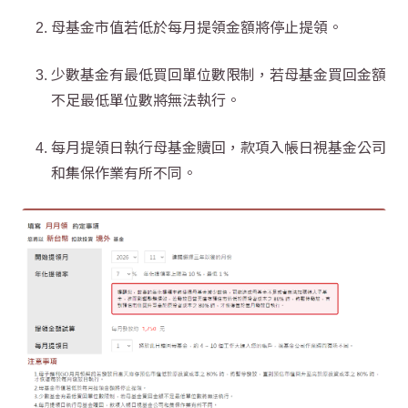
母基金市值若低於每月提領金額將停止提領。
少數基金有最低買回單位數限制，若母基金買回金額
不足最低單位數將無法執行。
每月提領日執行母基金贖回，款項入帳日視基金公司
和集保作業有所不同。