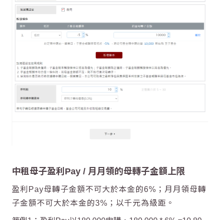
中租母子盈利Pay / 月月領的母轉子金額上限
盈利Pay母轉子金額不可大於本金的6%；月月領母轉
子金額不可大於本金的3%；以千元為級距。