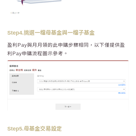
Step4.挑選一檔母基金與一檔子基金
盈利Pay與月月領的此申購步驟相同，以下僅提供盈
利Pay申購流程圖示參考。
Step5.母基金交易設定