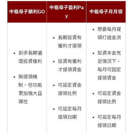
中租母子盈利Pa
中租母子鎖利GO
中租母子月月領
y
想要每月提
長期投資有
領打造金流
獲利才提領
訴求長期循
投資本金充
環投資複利
投資有獲利
足情況下，
才提領資金
每月可固定
無提領機
提領資金
制，但功能
可設定資金
更加強大且
提領比例
可設定資金
彈性
提領比例
可設定每月
提領日期
可設定每月
提領日期