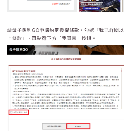
讀母子鎖利GO申購約定授權條款，勾選「我已詳閱以
上條款」，再點選下方「我同意」按鈕。