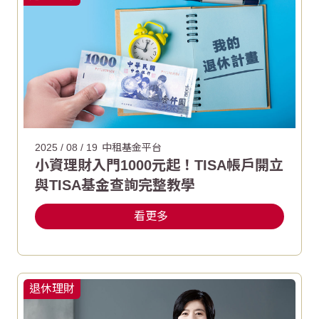
2025 / 08 / 19
中租基金平台
小資理財入門1000元起！TISA帳戶開立
與TISA基金查詢完整教學
看更多
退休理財