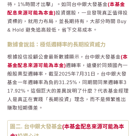
待，1%時間才出擊」。如同台中銀大發基金
(本基金
配息來源可能為本金)
投資選股，一旦發現真正值得投
資標的，就用力布局，並長期持有，大部分時間 Buy
& Hold 避免追高殺低，省下交易成本。
數據會說話：極低週轉率的長期投資威力
根據投信投顧公會最新數據顯示，台中銀大發基金
(本
基金配息來源可能為本金)
週轉率，遠優於同類國內一
般股票型週轉率，截至2025年7月31日，台中銀大發
基金一年週轉率為負的31.25%，同期間同業週轉率3
17.92%。這個巨大的差異說明了什麼？代表基金經理
人是真正在實踐「長期投資」理念，而不是頻繁進出
賺取短期價差。
圖二. 台中銀大發基金
(本基金配息來源可能為本