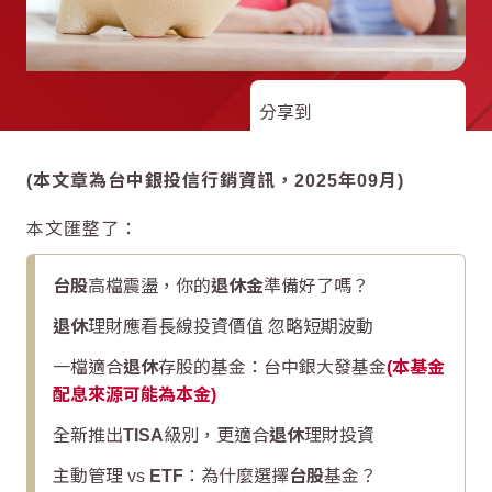
分享到
(本文章為台中銀投信行銷資訊，2025年09月)
本文匯整了：
台股
高檔震盪，你的
退休金
準備好了嗎？
退休
理財應看長線投資價值 忽略短期波動
一檔適合
退休
存股的基金：台中銀大發基金
(本基金
配息來源可能為本金)
全新推出
TISA
級別，更適合
退休
理財投資
主動管理 vs
ETF
：為什麼選擇
台股
基金？