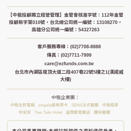
客戶服務專線：(02)7708-8888
傳真：(02)7711-7999
care@ezfunds.com.tw
台北市內湖區堤頂大道二段407巷22號5樓之1(漢諾威
大樓)
中租全民電廠
zingala銀角零卡
SENS法式餐廳
中租租車
仲安家
Two Tails Hotel
晶贊都會飯店
攤味餐廳