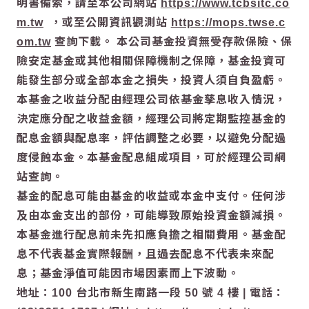
明書備索，請至本公司網站
https://www.tcbsitc.co
m.tw
，或至公開資訊觀測站
https://mops.twse.c
om.tw
查詢下載。 本公司基金投資無受存款保險、保
險安定基金或其他相關保障機制之保障，基金投資可
能發生部分或全部本金之損失，投資人須自負盈虧。
本基金之收益分配由經理公司依基金孳息收入情況，
決定應分配之收益金額，經理公司將定期監控基金的
配息金額與配息率，評估調整之必要，以避免分配過
度侵蝕本金。本基金配息組成項目，可於經理公司網
站查詢。
基金的配息可能由基金的收益或本金中支付。任何涉
及由本金支出的部份，可能導致原始投資金額減損。
本基金進行配息前未先扣應負擔之相關費用。基金配
息不代表基金實際報酬，且過去配息不代表未來配
息；基金淨值可能因市場因素而上下波動。
地址：100 台北市新生南路一段 50 號 4 樓 | 電話：