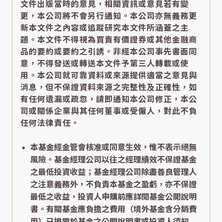
文件出版當時的意見，相關資訊或意見若有變
更，本公司將不會另行通知。本公司亦無義務更
新本文件之內容或追蹤研究本文件所涵蓋之主
題。本文件不得視為買賣有價證券或其他金融商
品的要約或要約之引誘。非經本公司事先書面同
意，不得發送或轉送本文件予第三人轉載或使
用。本公司就可靠資料或來源提供適當之意見與
消息，但不保證資料來源之完整性及正確性，如
有任何遺漏或疏忽，請即通知本公司修正，本公
司或關係企業與其任何董事或受僱人，對此不負
任何法律責任。
本基金經金管會核准或同意生效，惟不表示絕無
風險。基金經理公司以往之經理績效不保證基金
之最低投資收益；基金經理公司除盡善良管理人
之注意義務外，不負責本基金之盈虧，亦不保證
最低之收益，投資人申購前應詳閱基金公開說明
書。有關基金應負擔之費用（境外基金含分銷費
用）已揭露於基金之公開說明書或投資人須知