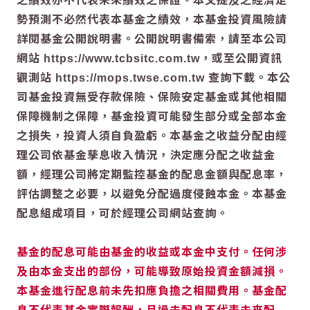
之績效亦不代表未來績效之保證。本文提及之經濟走
勢預測不必然代表本基金之績效，本基金投資風險請
詳閱基金公開說明書。公開說明書備索，請至本公司
網站 https://www.tcbsitc.com.tw，或至公開資訊
觀測站 https://mops.twse.com.tw 查詢下載。本公
司基金投資無受存款保險、保險安定基金或其他相關
保障機制之保障，基金投資可能發生部分或全部本金
之損失，投資人須自負盈虧。本基金之收益分配由經
理公司依基金孳息收入情況，決定應分配之收益金
額，經理公司將定期監控基金的配息金額與配息率，
評估調整之必要，以避免分配過度侵蝕本金。本基金
配息組成項目，可於經理公司網站查詢。
基金的配息可能由基金的收益或本金中支付。任何涉
及由本金支出的部份，可能導致原始投資金額減損。
本基金進行配息前未先扣應負擔之相關費用。基金配