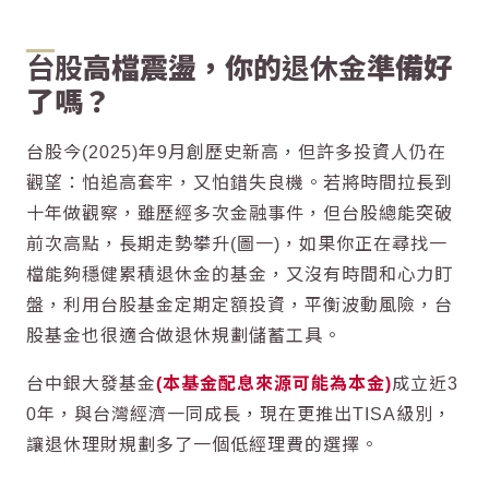
台股
高檔震盪，你的
退休金
準備好
了嗎？
台股
今(2025)年9月創歷史新高，但許多投資人仍在
觀望：怕追高套牢，又怕錯失良機。若將時間拉長到
十年做觀察，雖歷經多次金融事件，但
台股
總能突破
前次高點，長期走勢攀升(圖一)，如果你正在尋找一
檔能夠穩健累積
退休
金的基金，又沒有時間和心力盯
盤，利用
台股
基金定期定額投資，平衡波動風險，
台
股
基金也很適合做
退休
規劃儲蓄工具。
台中銀大發基金
(本基金配息來源可能為本金)
成立近3
0年，與台灣經濟一同成長，現在更推出
TISA
級別，
讓
退休
理財規劃多了一個低經理費的選擇。