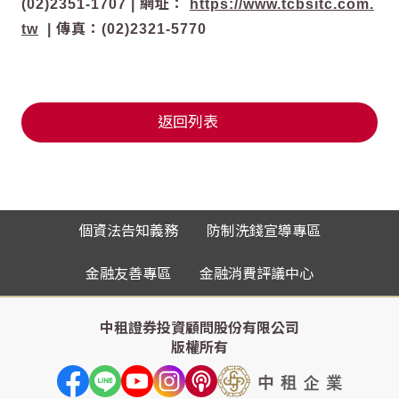
(02)2351-1707 | 網址：
https://www.tcbsitc.com.
tw
| 傳真：(02)2321-5770
返回列表
個資法告知義務
防制洗錢宣導專區
金融友善專區
金融消費評議中心
中租證券投資顧問股份有限公司
版權所有