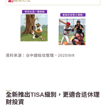
金)
投資心法
資料來源：台中銀投信整理，2025/9/9
全新推出
TISA
級別，更適合
退休
理
財投資