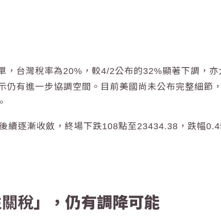
單，
台灣稅率為20%
，較4/2公布的32%顯著下調，
顯示仍有進一步協調空間。目前美國尚未公布完整細節
。
續逐漸收斂，終場下跌108點至23434.38，跌幅0.4
性關稅
」，仍有調降可能