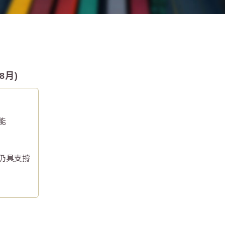
8月)
能
仍具支撐