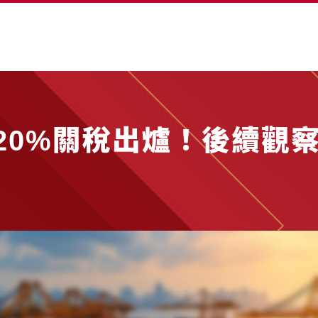
20%關稅出爐！後續觀察