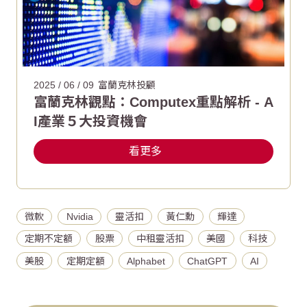
2025 / 06 / 09
富蘭克林投顧
富蘭克林觀點：Computex重點解析 - A
I產業５大投資機會
看更多
微軟
Nvidia
靈活扣
黃仁勳
輝達
定期不定額
股票
中租靈活扣
美國
科技
美股
定期定額
Alphabet
ChatGPT
AI