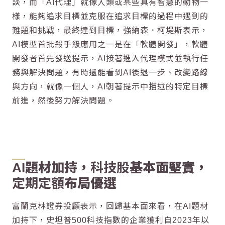
談，而「
AI代理
」就像人類或某些具有智慧的動物一
樣，能夠追求目標並克服在追求目標的過程中遇到的
難題和挑戰，最終達到目標，強納森．柯堤斯表示，
AI模型首批殺手級應用之一是在「軟體開發」，軟體
開發者首先發送提示，AI接著進入代理模式並執行任
務與解決問題，有時還能看到AI後退一步、改變路線
與方向，就像一個人，AI朝著提示中描述的特定目標
前進，然後努力解決問題。
AI題材加持，
科技股
基本面堅實，
定期定額
布局優選
富蘭克林證券投顧表示，回歸基本面來看，在AI題材
加持下，史坦普500科技指數的企業獲利自2023年以