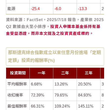
能源
-25.4
-6.0
-13.3
20.5
資料來源：FactSet，2025/7/18 報告，產業依 2025
Q2 數據由大至小排序。
投資人申購本基金係持有基
金受益憑證，而非本文提及之投資資產或標的。
那斯達克綜合指數成立以來任意月份進場「
定期
定額
」投資的報酬率(%)
投資期間
一年
二年
三年
平均報酬率
6.68%
13.26%
20.50%
38.
收紅機率
72.39%
79.65%
84.93%
88.
最佳報酬率
66.31%
109.24%
145.11%
224