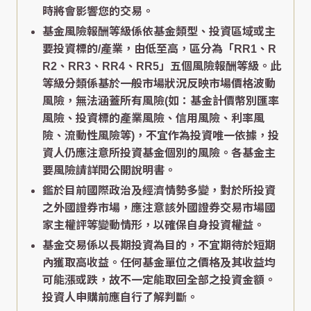
時將會影響您的交易。
基金風險報酬等級係依基金類型、投資區域或主
要投資標的/產業，由低至高，區分為「RR1、R
R2、RR3、RR4、RR5」五個風險報酬等級。此
等級分類係基於一般市場狀況反映市場價格波動
風險，無法涵蓋所有風險(如：基金計價幣別匯率
風險、投資標的產業風險、信用風險、利率風
險、流動性風險等)，不宜作為投資唯一依據，投
資人仍應注意所投資基金個別的風險。各基金主
要風險請詳閱公開說明書。
鑑於目前國際政治及經濟情勢多變，對於所投資
之外國證券市場，應注意該外國證券交易市場國
家主權評等變動情形，以確保自身投資權益。
基金交易係以長期投資為目的，不宜期待於短期
內獲取高收益。任何基金單位之價格及其收益均
可能漲或跌，故不一定能取回全部之投資金額。
投資人申購前應自行了解判斷。