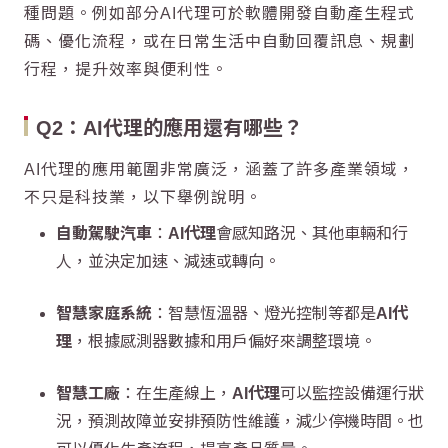
種問題。例如部分
AI代理
可於軟體開發自動產生程式
碼、優化流程，或在日常生活中自動回覆訊息、規劃
行程，提升效率與便利性。
Q2：
AI代理
的應用還有哪些？
AI代理
的應用範圍非常廣泛，涵蓋了許多產業領域，
不只是科技業，以下舉例說明。
自動駕駛汽車
：
AI代理
會感知路況、其他車輛和行
人，並決定加速、減速或轉向。
智慧家庭系統
：智慧恆溫器、燈光控制等都是
AI代
理
，根據感測器數據和用戶偏好來調整環境。
智慧工廠
：在生產線上，
AI代理
可以監控設備運行狀
況，預測故障並安排預防性維護，減少停機時間。也