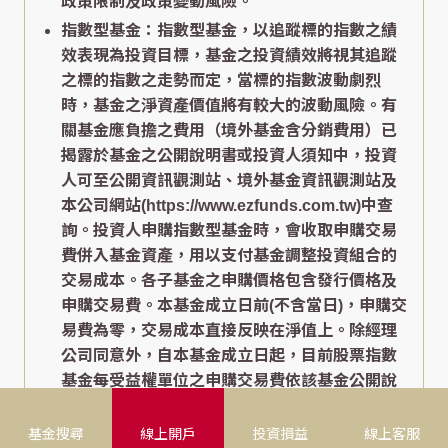
政策限制及政策變動風險。
指數型基金：指數型基金，以追蹤標的指數之績
效表現為投資目標，基金之投資績效將視其追蹤
之標的指數之走勢而定，當標的指數波動劇烈
時，基金之淨資產價值將有較大的波動風險。有
關基金應負擔之費用（境外基金含分銷費用）已
揭露於基金之公開說明書或投資人須知中，投資
人可至公開資訊觀測站、境外基金資訊觀測站及
本公司網站(https://www.ezfunds.com.tw)中查
詢。投資人申購指數型基金時，會收取申購交易
費併入基金資產，用以支付基金調整投資組合的
交易成本。各子基金之申購價格包含發行價格及
申購交易費。本基金成立日前(不含當日)，申購交
易費為零，交易成本直接反映在淨值上。除經理
公司同意外，自本基金成立日起，目前股票指數
基金每受益權單位之申購交易費依該基金公開說
明書所載為準。經理公司應每日於公司網站揭露
各子基金的淨值、申購價格及買回價格。
基金搜尋
線上開戶
投資損益
線上客服