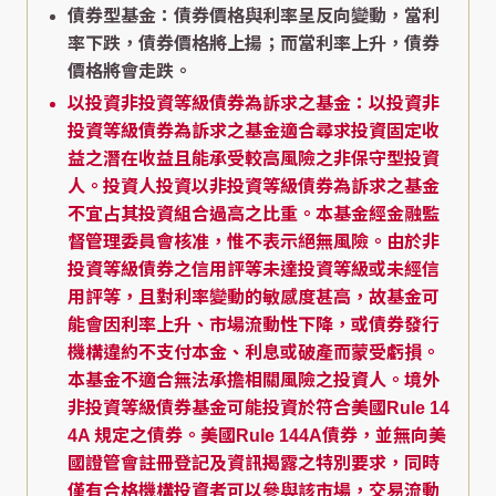
債券型基金：債券價格與利率呈反向變動，當利
率下跌，債券價格將上揚；而當利率上升，債券
價格將會走跌。
以投資非投資等級債券為訴求之基金：以投資非
投資等級債券為訴求之基金適合尋求投資固定收
益之潛在收益且能承受較高風險之非保守型投資
人。投資人投資以非投資等級債券為訴求之基金
不宜占其投資組合過高之比重。本基金經金融監
督管理委員會核准，惟不表示絕無風險。由於非
投資等級債券之信用評等未達投資等級或未經信
用評等，且對利率變動的敏感度甚高，故基金可
能會因利率上升、市場流動性下降，或債券發行
機構違約不支付本金、利息或破產而蒙受虧損。
本基金不適合無法承擔相關風險之投資人。境外
非投資等級債券基金可能投資於符合美國Rule 14
4A 規定之債券。美國Rule 144A債券，並無向美
國證管會註冊登記及資訊揭露之特別要求，同時
僅有合格機構投資者可以參與該市場，交易流動