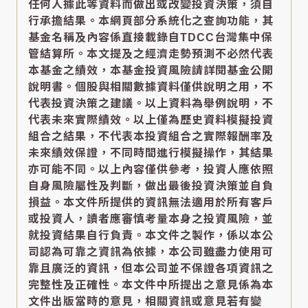
任何人據此等資料而做出或改變投資決策，須自
行承擔結果。本網頁部分系統化之查詢功能，其
基金名稱及內容係直接載錄自TDCC台灣集中保
管結算所。本文提及之經濟走勢預測不必然代表
本基金之績效，本基金投資風險請詳閱基金公開
說明書。個股與相關數據資料僅供說明之用，不
代表投資決策之建議。以上資料為舉例說明，不
代表未來實際績效。以上僅為歷史資料模擬投資
組合之結果，不代表本投資組合之實際報酬率及
未來績效保證，不同時間進行模擬操作，其結果
亦可能不同。以上內容僅供參考，投資人應依照
自身風險屬性及判斷，做出最後投資決策並自負
損益。本文件所提供的資訊無法適用於所有客戶
或投資人，讀者應審慎考量本身之投資風險，並
就投資結果自行負責。本文件之製作，係以本公
司認為可靠之資訊為依據，本公司雖盡力使用可
靠且廣泛的資訊，但本公司並不保證各項資訊之
完整性及正確性。本文件中所提出之意見係為本
文件出版當時的意見，相關資訊或意見若有變