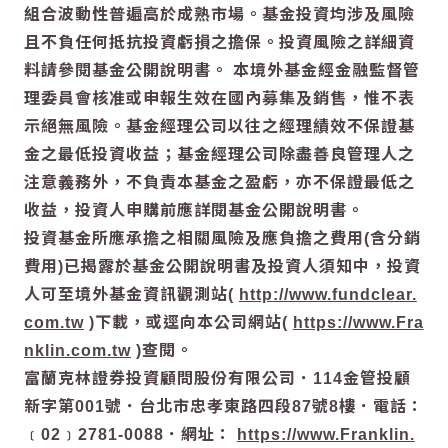
組合波動性普遍高於成熟市場。基金投資均涉及風險
且不負任何抵抗投資虧損之擔保。投資風險之詳細資
料請參閱基金公開說明書。 本境外基金經金融監督管
理委員會核准或申報生效在國內募集及銷售，惟不表
示絕無風險。基金經理公司以往之經理績效不保證基
金之最低投資收益；基金經理公司除盡善良管理人之
注意義務外，不負責本基金之盈虧，亦不保證最低之
收益，投資人申購前應詳閱基金公開說明書。
投資基金所應承擔之相關風險及應負擔之費用(含分銷
費用)已揭露於基金公開說明書及投資人須知中，投資
人可至境外基金資訊觀測站(
http://www.fundclear.
com.tw
)下載，或逕向本公司網站(
https://www.Fra
nklin.com.tw
)查閱。
富蘭克林證券投資顧問股份有限公司．114金管投顧
新字第001號．台北市忠孝東路四段87號8樓．電話：
﹝02﹞2781-0088．網址：
https://www.Franklin.