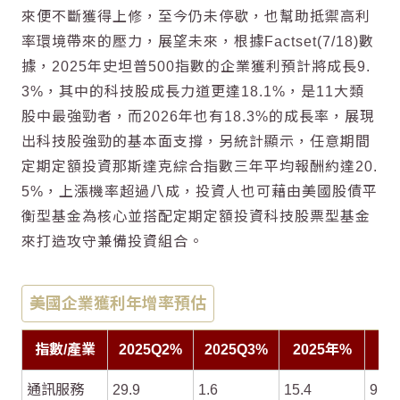
來便不斷獲得上修，至今仍未停歇，也幫助抵禦高利
率環境帶來的壓力，展望未來，根據Factset(7/18)數
據，2025年史坦普500指數的企業獲利預計將成長9.
3%，其中的
科技股
成長力道更達18.1%，是11大類
股中最強勁者，而2026年也有18.3%的成長率，展現
出
科技股
強勁的基本面支撐，另統計顯示，任意期間
定期定額
投資那斯達克綜合指數三年平均報酬約達20.
5%，上漲機率超過八成，投資人也可藉由美國股債平
衡型基金為核心並搭配
定期定額
投資
科技股票型基金
來打造攻守兼備投資組合。
美國企業獲利年增率預估
指數/產業
2025Q2%
2025Q3%
2025年%
20
通訊服務
29.9
1.6
15.4
9.4