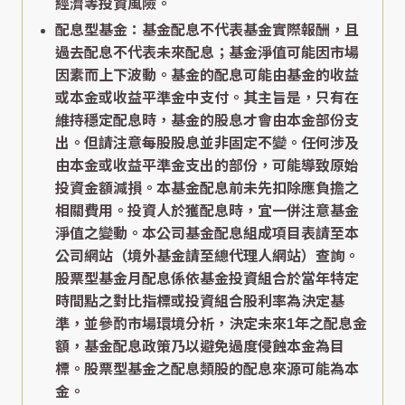
經濟等投資風險。
配息型基金：基金配息不代表基金實際報酬，且
過去配息不代表未來配息；基金淨值可能因市場
因素而上下波動。基金的配息可能由基金的收益
或本金或收益平準金中支付。其主旨是，只有在
維持穩定配息時，基金的股息才會由本金部份支
出。但請注意每股股息並非固定不變。任何涉及
由本金或收益平準金支出的部份，可能導致原始
投資金額減損。本基金配息前未先扣除應負擔之
相關費用。投資人於獲配息時，宜一併注意基金
淨值之變動。本公司基金配息組成項目表請至本
公司網站（境外基金請至總代理人網站）查詢。
股票型基金月配息係依基金投資組合於當年特定
時間點之對比指標或投資組合股利率為決定基
準，並參酌市場環境分析，決定未來1年之配息金
額，基金配息政策乃以避免過度侵蝕本金為目
標。股票型基金之配息類股的配息來源可能為本
金。