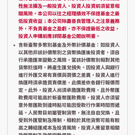
性無法擴及一般投資人，投資人投資前須留意相
關風險。本公司以往之經理績效不保證基金之最
低投資收益；本公司除盡善良管理人之注意義務
外，不負責基金之盈虧，亦不保證最低之收益，
投資人申購前應詳閱基金公開說明書。
含新臺幣多幣別基金及外幣計價基金：如投資人
以其他非該計價幣別之貨幣換匯後投資者，須自
行承擔匯率變動之風險，當該計價幣別相對其他
貨幣貶值時，將產生匯兌損失。因投資人與銀行
進行外匯交易有賣價與買價之差異，投資人進行
換匯時須承擔買賣價差，此價差依各銀行報價而
定。此外，投資人尚須承擔匯款費用，且外幣匯
款費用可能高於新臺幣匯款費用。投資人亦須留
意外幣匯款到達時點可能因受款行作業時間而遞
延。人民幣目前屬管制貨幣，無法自由兌換，且
受到外匯管制及限制，相較於其他貨幣可能有較
高之轉結匯成本及投資風險，投資人應留意相關