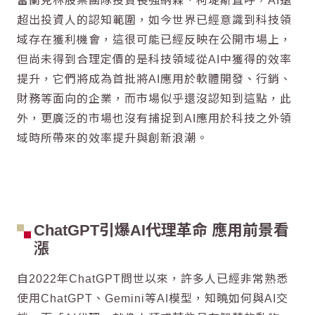
富蘭克林股票團隊投資長強納森．柯堤斯直呼，AI遠
超出投資人的認知範圍，如今世界已經意識到科技領
域存在獲利機會，這很可能已經反映在公開市場上，
但尚未得到合理定價的是科技領域從AI中獲得的效率
提升，它們將成為首批將
AI應用
於軟體開發、行銷、
財務等面向的企業，而市場似乎還沒認知到這點，此
外，更廣泛的市場也沒有捕捉到
AI應用
於科技之外領
域時所帶來的效率提升與創新浪潮。
ChatGPT
引爆
AI代理
革命 應用前景看
漲
自2022年
ChatGPT
問世以來，許多人已經非常熟悉
使用
ChatGPT
、Gemini等AI模型，知曉如何與AI交