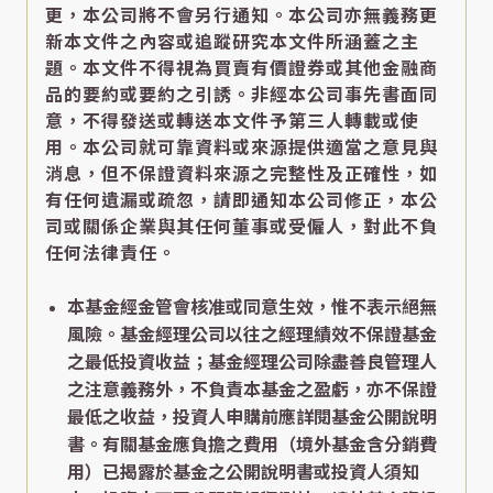
更，本公司將不會另行通知。本公司亦無義務更
新本文件之內容或追蹤研究本文件所涵蓋之主
題。本文件不得視為買賣有價證券或其他金融商
品的要約或要約之引誘。非經本公司事先書面同
意，不得發送或轉送本文件予第三人轉載或使
用。本公司就可靠資料或來源提供適當之意見與
消息，但不保證資料來源之完整性及正確性，如
有任何遺漏或疏忽，請即通知本公司修正，本公
司或關係企業與其任何董事或受僱人，對此不負
任何法律責任。
本基金經金管會核准或同意生效，惟不表示絕無
風險。基金經理公司以往之經理績效不保證基金
之最低投資收益；基金經理公司除盡善良管理人
之注意義務外，不負責本基金之盈虧，亦不保證
最低之收益，投資人申購前應詳閱基金公開說明
書。有關基金應負擔之費用（境外基金含分銷費
用）已揭露於基金之公開說明書或投資人須知