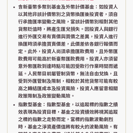
含新臺幣多幣別基金及外幣計價基金：如投資人
以其他非該計價幣別之貨幣換匯後投資者，須自
行承擔匯率變動之風險，當該計價幣別相對其他
貨幣貶值時，將產生匯兌損失。因投資人與銀行
進行外匯交易有賣價與買價之差異，投資人進行
換匯時須承擔買賣價差，此價差依各銀行報價而
定。此外，投資人尚須承擔匯款費用，且外幣匯
款費用可能高於新臺幣匯款費用。投資人亦須留
意外幣匯款到達時點可能因受款行作業時間而遞
延。人民幣目前屬管制貨幣，無法自由兌換，且
受到外匯管制及限制，相較於其他貨幣可能有較
高之轉結匯成本及投資風險，投資人應留意相關
政策限制及政策變動風險。
指數型基金：指數型基金，以追蹤標的指數之績
效表現為投資目標，基金之投資績效將視其追蹤
之標的指數之走勢而定，當標的指數波動劇烈
時，基金之淨資產價值將有較大的波動風險。有