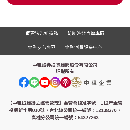
個資法告知義務
防制洗錢宣導專區
金融友善專區
金融消費評議中心
中租證券投資顧問股份有限公司
版權所有