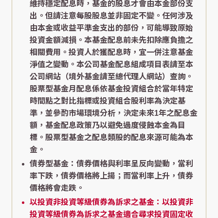
維持穩定配息時，基金的股息才會由本金部份支
出。但請注意每股股息並非固定不變。任何涉及
由本金或收益平準金支出的部份，可能導致原始
投資金額減損。本基金配息前未先扣除應負擔之
相關費用。投資人於獲配息時，宜一併注意基金
淨值之變動。本公司基金配息組成項目表請至本
公司網站（境外基金請至總代理人網站）查詢。
股票型基金月配息係依基金投資組合於當年特定
時間點之對比指標或投資組合股利率為決定基
準，並參酌市場環境分析，決定未來1年之配息金
額，基金配息政策乃以避免過度侵蝕本金為目
標。股票型基金之配息類股的配息來源可能為本
金。
債券型基金：債券價格與利率呈反向變動，當利
率下跌，債券價格將上揚；而當利率上升，債券
價格將會走跌。
以投資非投資等級債券為訴求之基金：以投資非
投資等級債券為訴求之基金適合尋求投資固定收