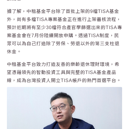
據了解，
中租基金平台
除了首批上架的9檔
TISA基金
外，尚有多檔
TISA
專案基金正在進行上架審核流程，
預計近期將有至少30檔符合產官學篩選出來的
TISA
專
案基金會在7月份陸續開放申購。透過
TISA制度
，民
眾可以為自己打造除了勞保、勞退以外的第三支柱退
休金。
中租基金平台
致力打造友善的樂齡退休理財環境，希
望憑藉領先的智動投資工具與完整的
TISA基金
產品
線，成為台灣投資人開立
TISA帳戶
的熱門首選平台。