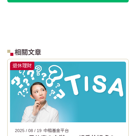
相關文章
退休理財
2025 / 08 / 19
中租基金平台