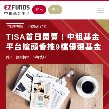
登入
開戶
市場快訊
2025/07/01
TISA首日開賣！中租基金
平台搶頭香推9檔優選基金
首頁
投資情報
市場快訊