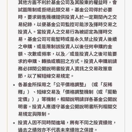
其他方面不利於基金公司及其股東的權益時，會
試圖限制或拒絕此類交易。基金公司得於必要
時，要求銷售機構提供投資人於一定期間內之交
易紀錄，以便基金公司監控可能涉及擇時交易之
投資人。當投資人之交易行為被認定為擇時交
易，基金公司可能暫時或是永久禁止投資人後續
之申購，或是限制該投資人以後任何申購的金
額、次數或頻率，以及／或是投資人之後可能要
求的申購、轉換或贖回之方式。投資人申購前請
務必詳閱公開說明書投資人資訊之交易政策章
節，以了解短線交易規定。
各基金所採用之「公平價格調整」（或「反稀
釋」）、短線交易及「價格調整機制（或「擺動
定價」）」等機制，相關說明請詳各基金公開說
明書。投資人應遵守基金公開說明書所列相關交
易規定與限制。
投資人因不同時間進場，將有不同之投資績效，
過去之績效亦不代表未來績效之保證。