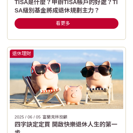
TISA是什麼？申辦TISA帳戶的好處？TI
SA級別基金將成退休規劃主力？
看更多
退休理財
2025 / 06 / 05
富蘭克林投顧
四字訣定定買 開啟快樂退休人生的第一
步