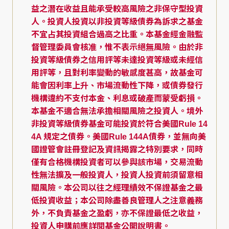
益之潛在收益且能承受較高風險之非保守型投資
人。投資人投資以非投資等級債券為訴求之基金
不宜占其投資組合過高之比重。本基金經金融監
督管理委員會核准，惟不表示絕無風險。由於非
投資等級債券之信用評等未達投資等級或未經信
用評等，且對利率變動的敏感度甚高，故基金可
能會因利率上升、市場流動性下降，或債券發行
機構違約不支付本金、利息或破產而蒙受虧損。
本基金不適合無法承擔相關風險之投資人。境外
非投資等級債券基金可能投資於符合美國Rule 14
4A 規定之債券。美國Rule 144A債券，並無向美
國證管會註冊登記及資訊揭露之特別要求，同時
僅有合格機構投資者可以參與該市場，交易流動
性無法擴及一般投資人，投資人投資前須留意相
關風險。本公司以往之經理績效不保證基金之最
低投資收益；本公司除盡善良管理人之注意義務
外，不負責基金之盈虧，亦不保證最低之收益，
投資人申購前應詳閱基金公開說明書。