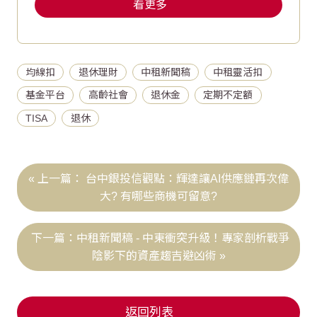
看更多
均線扣
退休理財
中租新聞稿
中租靈活扣
基金平台
高齡社會
退休金
定期不定額
TISA
退休
台中銀投信觀點：輝達讓AI供應鏈再次偉
大? 有哪些商機可留意?
中租新聞稿 - 中東衝突升級！專家剖析戰爭
陰影下的資產趨吉避凶術
返回列表