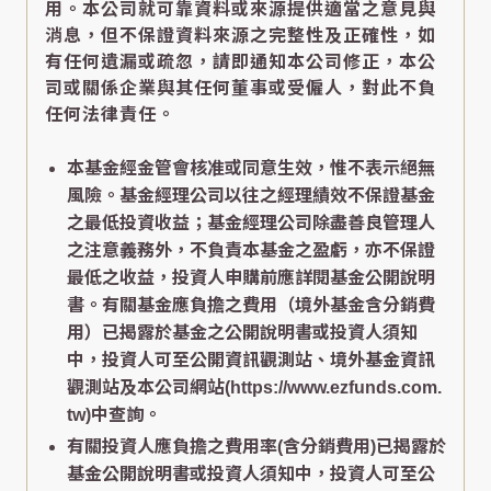
用。本公司就可靠資料或來源提供適當之意見與
消息，但不保證資料來源之完整性及正確性，如
有任何遺漏或疏忽，請即通知本公司修正，本公
司或關係企業與其任何董事或受僱人，對此不負
任何法律責任。
本基金經金管會核准或同意生效，惟不表示絕無
風險。基金經理公司以往之經理績效不保證基金
之最低投資收益；基金經理公司除盡善良管理人
之注意義務外，不負責本基金之盈虧，亦不保證
最低之收益，投資人申購前應詳閱基金公開說明
書。有關基金應負擔之費用（境外基金含分銷費
用）已揭露於基金之公開說明書或投資人須知
中，投資人可至公開資訊觀測站、境外基金資訊
觀測站及本公司網站(https://www.ezfunds.com.
tw)中查詢。
有關投資人應負擔之費用率(含分銷費用)已揭露於
基金公開說明書或投資人須知中，投資人可至公