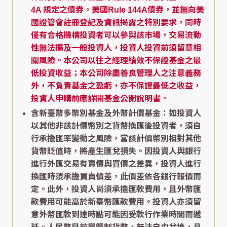
4A 規定之債券。美國Rule 144A債券，並無向美
國證管會註冊登記及資訊揭露之特別要求，同時
僅有合格機構投資者可以參與該市場，交易流動
性無法擴及一般投資人，投資人投資前須留意相
關風險。本公司以往之經理績效不保證基金之最
低投資收益；本公司除盡善良管理人之注意義務
外，不負責基金之盈虧，亦不保證最低之收益，
投資人申購前應詳閱基金公開說明書。
含新臺幣多幣別基金及外幣計價基金：如投資人
以其他非該計價幣別之貨幣換匯後投資者，須自
行承擔匯率變動之風險，當該計價幣別相對其他
貨幣貶值時，將產生匯兌損失。因投資人與銀行
進行外匯交易有賣價與買價之差異，投資人進行
換匯時須承擔買賣價差，此價差依各銀行報價而
定。此外，投資人尚須承擔匯款費用，且外幣匯
款費用可能高於新臺幣匯款費用。投資人亦須留
意外幣匯款到達時點可能因受款行作業時間而遞