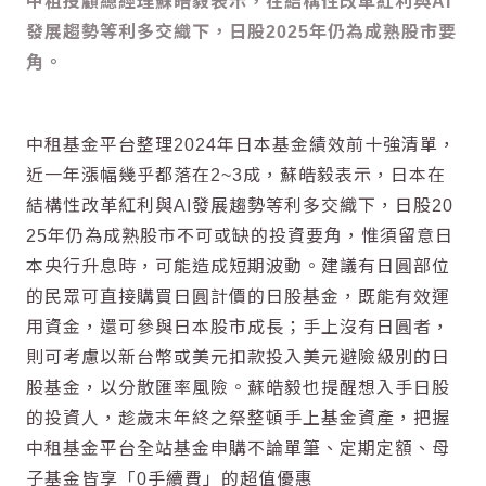
中租投顧總經理蘇皓毅表示，在結構性改革紅利與AI
發展趨勢等利多交織下，日股2025年仍為成熟股市要
角。
中租基金平台整理2024年日本基金績效前十強清單，
近一年漲幅幾乎都落在2~3成，蘇皓毅表示，日本在
結構性改革紅利與AI發展趨勢等利多交織下，日股20
25年仍為成熟股市不可或缺的投資要角，惟須留意日
本央行升息時，可能造成短期波動。建議有日圓部位
的民眾可直接購買日圓計價的日股基金，既能有效運
用資金，還可參與日本股市成長；手上沒有日圓者，
則可考慮以新台幣或美元扣款投入美元避險級別的日
股基金，以分散匯率風險。蘇皓毅也提醒想入手日股
的投資人，趁歲末年終之祭整頓手上基金資產，把握
中租基金平台全站基金申購不論單筆、定期定額、母
子基金皆享「0手續費」的超值優惠