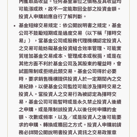
內獲取高收益。任何基金單位之價格及其收益均
可能漲或跌，故不一定能取回全部之投資金額。
投資人申購前應自行了解判斷。
基金短線交易規定：依公開說明書之規定，基金
公司不鼓勵短期或是過度交易（以下稱「擇時交
易」），當基金公司或股務代理機構認定投資人
之交易可能妨礙基金投資組合效率管理、可能實
質增加基金交易成本、管理成本或稅捐，或是在
其他方面不利於基金公司及其股東的權益時，會
試圖限制或拒絕此類交易。基金公司得於必要
時，要求銷售機構提供投資人於一定期間內之交
易紀錄，以便基金公司監控可能涉及擇時交易之
投資人。當投資人之交易行為被認定為擇時交
易，基金公司可能暫時或是永久禁止投資人後續
之申購，或是限制該投資人以後任何申購的金
額、次數或頻率，以及／或是投資人之後可能要
求的申購、轉換或贖回之方式。投資人申購前請
務必詳閱公開說明書投資人資訊之交易政策章