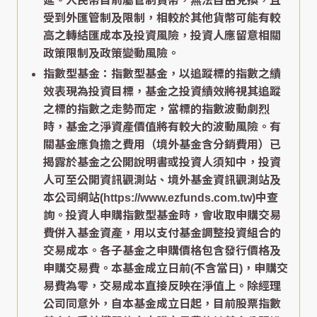
延。人民幣目前屬管制貨幣，無法自由兌換，且
受到外匯管制及限制，相較於其他貨幣可能有較
高之轉結匯成本及投資風險，投資人應留意相關
政策限制及政策變動風險。
指數型基金：指數型基金，以追蹤標的指數之績
效表現為投資目標，基金之投資績效將視其追蹤
之標的指數之走勢而定，當標的指數波動劇烈
時，基金之淨資產價值將有較大的波動風險。有
關基金應負擔之費用（境外基金含分銷費用）已
揭露於基金之公開說明書或投資人須知中，投資
人可至公開資訊觀測站、境外基金資訊觀測站及
本公司網站(https://www.ezfunds.com.tw)中查
詢。投資人申購指數型基金時，會收取申購交易
費併入基金資產，用以支付基金調整投資組合的
交易成本。各子基金之申購價格包含發行價格及
申購交易費。本基金成立日前(不含當日)，申購交
易費為零，交易成本直接反映在淨值上。除經理
公司同意外，自本基金成立日起，目前股票指數