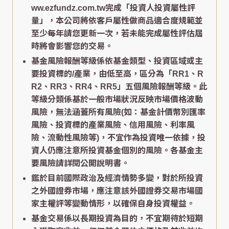
ww.ezfundz.com.tw完成「投資人投資屬性評
量」，本公司將依客戶屬性做商品適合度規範並
至少每年請您更新一次，若未能完成屬性評估屆
時將會影響您的交易。
基金風險報酬等級係依基金類型、投資區域或主
要投資標的/產業，由低至高，區分為「RR1、R
R2、RR3、RR4、RR5」五個風險報酬等級。此
等級分類係基於一般市場狀況反映市場價格波動
風險，無法涵蓋所有風險(如：基金計價幣別匯率
風險、投資標的產業風險、信用風險、利率風
險、流動性風險等)，不宜作為投資唯一依據，投
資人仍應注意所投資基金個別的風險。各基金主
要風險請詳閱公開說明書。
鑑於目前國際政治及經濟情勢多變，對於所投資
之外國證券市場，應注意該外國證券交易市場國
家主權評等變動情形，以確保自身投資權益。
基金交易係以長期投資為目的，不宜期待於短期