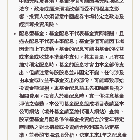
中國大陸及香港，基金淨值可能因為大陸地區之
法令、政治或經濟環境改變而受不同程度之影
響。投資人亦須留意中國證券市場特定之政治及
經濟等投資風險。
配息型基金：基金配息不代表基金實際報酬，且
過去配息不代表未來配息；基金淨值可能因市場
因素而上下波動。基金的配息可能由基金的收益
或本金或收益平準金中支付。其主旨是，只有在
維持穩定配息時，基金的股息才會由本金部份支
出。但請注意每股股息並非固定不變。任何涉及
由本金或收益平準金支出的部份，可能導致原始
投資金額減損。本基金配息前未先扣除應負擔之
相關費用。投資人於獲配息時，宜一併注意基金
淨值之變動。本公司基金配息組成項目表請至本
公司網站（境外基金請至總代理人網站）查詢。
股票型基金月配息係依基金投資組合於當年特定
時間點之對比指標或投資組合股利率為決定基
準，並參酌市場環境分析，決定未來1年之配息金