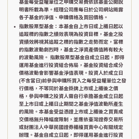
基金每受益權單位之申購交易費依該基金公開說
明書所載為準。經理公司應每日於公司網站揭露
各子基金的淨值、申購價格及買回價格。
指數股票型基金：本基金自上市日或上櫃日起以
追蹤標的指數之績效表現為投資目標，基金之投
資績效將視其追蹤之標的指數之走勢而定，當標
的指數波動劇烈時，基金之淨資產價值將有較大
的波動風險。 指數股票型基金自成立日起，即得
運用基金進行投資組合佈局，基金投資組合成分
價格波動會影響基金淨值表現。投資人於成立日
(不含當日)前參與申購所買入之每受益權單位之發
行價格，不等同於基金掛牌上市或上櫃後之價
格，參與申購之投資人需自行承擔基金成立日起
至上市日或上櫃日止期間之基金淨值波動所產生
的風險。本基金受益憑證上市或上櫃後之買賣成
交價格無升降幅度限制，並應依臺灣證券交易所
或財團法人中華民國證券櫃檯買賣中心有關規定
辦理。基金自成立日起，即得運用基金進行投資