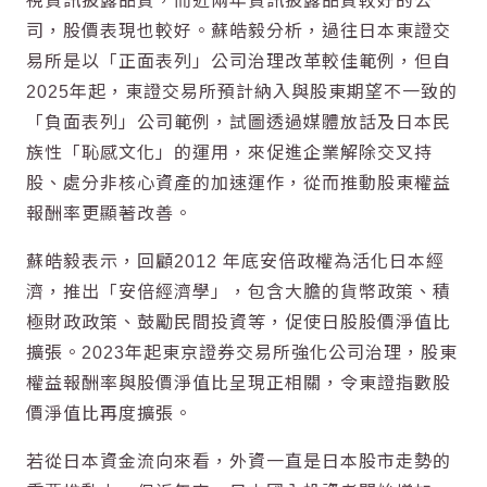
視資訊披露品質，而近兩年資訊披露品質較好的公
司，股價表現也較好。蘇皓毅分析，過往日本東證交
易所是以「正面表列」公司治理改革較佳範例，但自
2025年起，東證交易所預計納入與股東期望不一致的
「負面表列」公司範例，試圖透過媒體放話及日本民
族性「恥感文化」的運用，來促進企業解除交叉持
股、處分非核心資產的加速運作，從而推動股東權益
報酬率更顯著改善。
蘇皓毅表示，回顧2012 年底安倍政權為活化日本經
濟，推出「安倍經濟學」，包含大膽的貨幣政策、積
極財政政策、鼓勵民間投資等，促使日股股價淨值比
擴張。2023年起東京證券交易所強化公司治理，股東
權益報酬率與股價淨值比呈現正相關，令東證指數股
價淨值比再度擴張。
若從日本資金流向來看，外資一直是日本股市走勢的