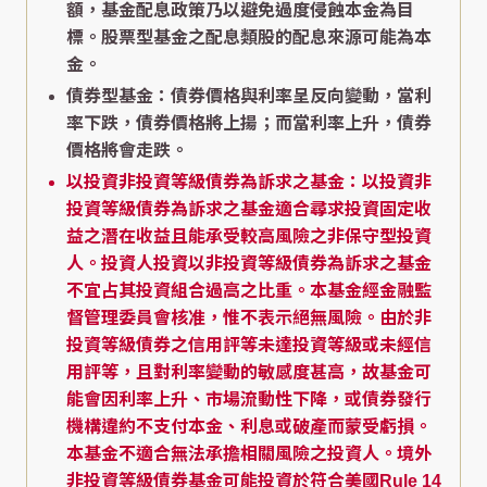
額，基金配息政策乃以避免過度侵蝕本金為目
標。股票型基金之配息類股的配息來源可能為本
金。
債券型基金：債券價格與利率呈反向變動，當利
率下跌，債券價格將上揚；而當利率上升，債券
價格將會走跌。
以投資非投資等級債券為訴求之基金：以投資非
投資等級債券為訴求之基金適合尋求投資固定收
益之潛在收益且能承受較高風險之非保守型投資
人。投資人投資以非投資等級債券為訴求之基金
不宜占其投資組合過高之比重。本基金經金融監
督管理委員會核准，惟不表示絕無風險。由於非
投資等級債券之信用評等未達投資等級或未經信
用評等，且對利率變動的敏感度甚高，故基金可
能會因利率上升、市場流動性下降，或債券發行
機構違約不支付本金、利息或破產而蒙受虧損。
本基金不適合無法承擔相關風險之投資人。境外
非投資等級債券基金可能投資於符合美國Rule 14