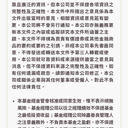
靠且廣泛的資訊，但本公司並不保證各項資訊之
完整性及正確性。本文件中所提出之意見係為本
文件出版當時的意見，相關資訊或意見若有變
更，本公司將不會另行通知。本公司亦無義務更
新本文件之內容或追蹤研究本文件所涵蓋之主
題。本文件不得視為買賣有價證券或其他金融商
品的要約或要約之引誘。非經本公司事先書面同
意，不得發送或轉送本文件予第三人轉載或使
用。本公司就可靠資料或來源提供適當之意見與
消息，但不保證資料來源之完整性及正確性，如
有任何遺漏或疏忽，請即通知本公司修正，本公
司或關係企業與其任何董事或受僱人，對此不負
任何法律責任。
本基金經金管會核准或同意生效，惟不表示絕無
風險。基金經理公司以往之經理績效不保證基金
之最低投資收益；基金經理公司除盡善良管理人
之注意義務外，不負責本基金之盈虧，亦不保證