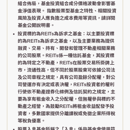
組合佈局，基金投資組合成分價格波動會影響基
金淨值表現。 指數股票型基金之特性、相關投資
風險及投資人應負擔之成本費用等資訊，請詳閱
基金公開說明書。
投資標的為REITs為訴求之基金：以主要投資標
的為REITs為訴求之基金，以及主要業務為提供
融資、交易、持有、開發和管理不動產相關業務
的公司股票。REITs係一種信託基金，其投資標
的為特定之不動產，REITs在股票交易所掛牌上
市，流通性高，但不同於股票股東可依據公司法
及公司章程之規定，具有公司盈餘分配權，對公
司營運亦有決定或表決權，REITs投資者的權利
行使依不動產證券化條例及信託契約之規定，主
要為享有租金收入之分配權，但無權參與標的不
動產之經營，為鼓勵REITs將租金收益配發予投
資者，多數國家提供分離課稅或免徵企業所得稅
等稅負優惠。
股票入息基金所稱之「入息」係指基金會使用符