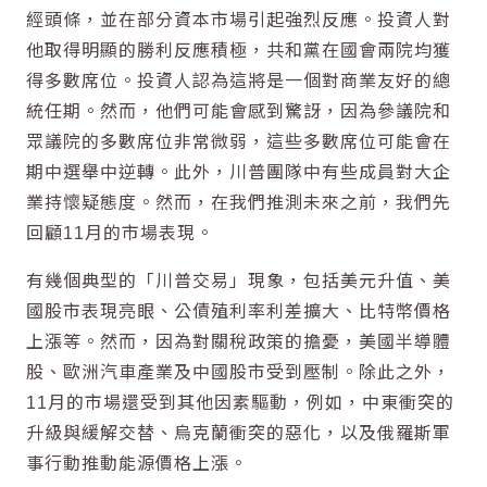
經頭條，並在部分資本市場引起強烈反應。投資人對
他取得明顯的勝利反應積極，共和黨在國會兩院均獲
得多數席位。投資人認為這將是一個對商業友好的總
統任期。然而，他們可能會感到驚訝，因為參議院和
眾議院的多數席位非常微弱，這些多數席位可能會在
期中選舉中逆轉。此外，川普團隊中有些成員對大企
業持懷疑態度。然而，在我們推測未來之前，我們先
回顧11月的市場表現。
有幾個典型的「川普交易」現象，包括美元升值、美
國股市表現亮眼、公債殖利率利差擴大、比特幣價格
上漲等。然而，因為對關稅政策的擔憂，美國半導體
股、歐洲汽車產業及中國股市受到壓制。除此之外，
11月的市場還受到其他因素驅動，例如，中東衝突的
升級與緩解交替、烏克蘭衝突的惡化，以及俄羅斯軍
事行動推動能源價格上漲。