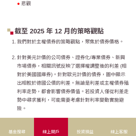
●
悲觀
截至 2025 年 12 月的策略觀點
我們對於主權債券的策略觀點，聚焦於債券價格。
針對美元計價的公司債券、證券化/專業債券、新興
市場債券，相關訊號反映了選擇權調整後的利差 (相
對於美國國庫券)。針對歐元計價的債券，圖中顯示
出相較於德國公債的利差。無論是利差或主權債券殖
利率走勢，都會影響債券價值。若投資人僅從利差走
勢中尋求獲利，可能需要考慮針對利率變動實施避
險。
以顏色反映僅限多頭式投資人之報酬機會。
基金搜尋
線上開戶
投資損益
線上客服
●
對於僅限多頭之投資人具備負向報酬潛力