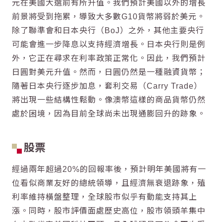
元在美國大選前有所升值。我們預計美國以外的增長
前景將受到拖累，導致大多數G10貨幣將弱於美元。
除了聯準會和日本央行（BoJ）之外，其他主要央行
可能會進一步降息以支持經濟增長。日本央行則是例
外，它正在尋求在利率政策正常化。因此，我們預計
日圓對美元升值。然而，日圓仍然是一種融資貨幣；
隨著日本央行逐步加息，套利交易（Carry Trade）
將出現一些結構性鬆動。像澳幣這樣的商品貨幣仍然
處於困境，因為目前全球尚未出現通膨回升的跡象。
股票
經過兩年超過20%的回報率後，預計明年美國將有一
位看似商業友好的總統領導，且經濟無衰退跡象，殖
利率維持橫盤整理，全球股市似乎有動能支持其上
漲。同時，股市評價面處歷史高位，股市領頭羊集中