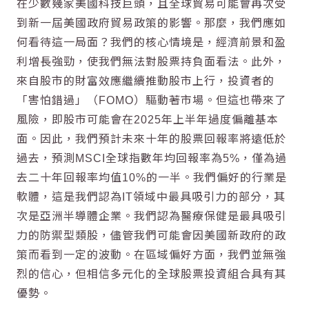
在少數幾家美國科技巨頭，且全球貿易可能會再次受
到新一屆美國政府貿易政策的影響。那麼，我們應如
何看待這一局面？我們的核心情境是，經濟前景和盈
利增長強勁，使我們無法對股票持負面看法。此外，
來自股市的財富效應繼續推動股市上行，投資者的
「害怕錯過」（FOMO）驅動著市場。但這也帶來了
風險，即股市可能會在2025年上半年過度偏離基本
面。因此，我們預計未來十年的股票回報率將遠低於
過去，預測MSCI全球指數年均回報率為5%，僅為過
去二十年回報率均值10%的一半。我們偏好的行業是
軟體，這是我們認為IT領域中最具吸引力的部分，其
次是亞洲半導體企業。我們認為醫療保健是最具吸引
力的防禦型類股，儘管我們可能會因美國新政府的政
策而看到一定的波動。在區域偏好方面，我們並無強
烈的信心，但相信多元化的全球股票投資組合具有其
優勢。