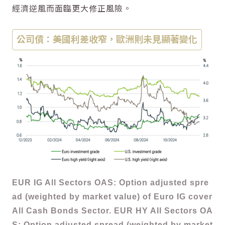
經濟逆風而面臨更大修正風險。
公司債：美國利差收窄，歐洲則未見顯著變化
EUR IG All Sectors OAS: Option adjusted spre
ad (weighted by market value) of Euro IG cover
All Cash Bonds Sector. EUR HY All Sectors OA
S: Option adjusted spread (weighted by market