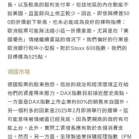
長，以及較高的股利支付率，但該地區的內在動能不
如美國，且盈餘向上修正較少。因此，即使與標普50
0的折價創下新高，也未必能成為良好的擇時指標：
歐洲股票可能無法縮小這一折價差距，尤其是在「美
國優先」情緒繼續蔓延的情況下。我們偏好的行業是
歐洲銀行和中小型股。對於Stoxx 600指數，我們的
目標價為525點。
德國市場
德國股票的股東抱怨，低迷的政治和經濟環境正在給
他們的資產帶來壓力。DAX指數目前接近歷史高點，
一方面是DAX指數上市企業約80%的銷售來自國外，
另一個利多的因素是2025年2月即將舉行的選舉。這
可能意味著情緒面已經見底，因為更親商的政府有可
能上台。此外，實際工資增長應有助於支撐消費支
出。然而，另一方面，全球製造業採購經理指數（PM