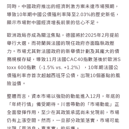
同時，中國政府推出的經濟刺激方案未達市場預期，
導致10年期中國公債殖利率降至2.03%的歷史新低，
顯示市場對中國經濟增長前景的信心不足。
歐洲政局亦成為關注焦點，德國將於2025年2月提前
舉行大選，而荷蘭與法國的現任政府亦面臨執政壓
力。市場尤其對法國政府的新舉債計劃及其龐大的債
務規模存疑，導致11月法國CAC40指數落後於歐洲S
toxx 600指數（-1.5% vs. +1.2%），10年期法國公
債殖利率亦首次超越西班牙公債，出現10個基點的風
險溢價。
整體而言，資本市場以強勁的動能進入12月，年底的
「年終行情」備受期待。川普帶動的「市場動能」正
全面發揮作用，至少在其政策承諾尚未兌現前，市場
仍有上漲空間。然而，一旦部分政策落實，市場可能
出現「買消息、賣事實」的反應。