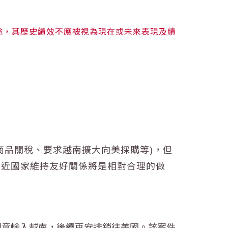
途，其歷史績效不應被視為現在或未來表現及績
商品關稅、要求越南擴大向美採購等)，但
鄰近國家維持友好關係將是相對合理的做
而刻意輸入越南，後續再安排銷往美國。該案件