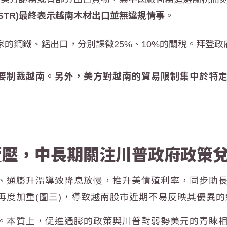
STR)最終表示越南木材出口並無違規情事
。
國家的鋼鐵、鋁出口，分別課徵25%、10%的關稅。拜登政
要制裁越南。另外，美方對越南的貿易限制集中於特
賣壓，中長期關注川普政府政策
、通膨升溫導致降息放慢，推升美債殖利率，同步助
再度加重(圖三)，導致越南股市近期不易反映其優異的
。本質上，
促進通膨的政策與川普對弱勢美元的青睞