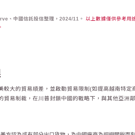
eserve、中國信託投信整理，2024/11。
以上數據僅供參考用
。
限
美較大的貿易順差，並啟動貿易限制(如提高越南特定
的貿易制裁
，在川普封鎖中國的戰略下，與其他亞洲
調查，美方認為或有部分出口貨物，為中國廠商為迴避關稅