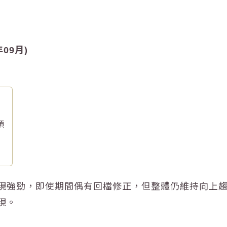
09月)
頭
表現強勁，即使期間偶有回檔修正，但整體仍維持向上
現
。