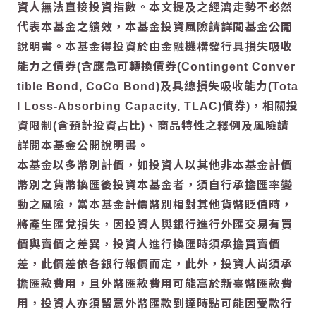
資人無法直接投資指數。本文提及之經濟走勢不必然
代表本基金之績效，本基金投資風險請詳閱基金公開
說明書。本基金得投資於由金融機構發行具損失吸收
能力之債券(含應急可轉換債券(Contingent Conver
tible Bond, CoCo Bond)及具總損失吸收能力(Tota
l Loss-Absorbing Capacity, TLAC)債券)，相關投
資限制(含預計投資占比)、商品特性之釋例及風險請
詳閱本基金公開說明書。
本基金以多幣別計價，如投資人以其他非本基金計價
幣別之貨幣換匯後投資本基金者，須自行承擔匯率變
動之風險，當本基金計價幣別相對其他貨幣貶值時，
將產生匯兌損失，因投資人與銀行進行外匯交易有買
價與賣價之差異，投資人進行換匯時須承擔買賣價
差，此價差依各銀行報價而定，此外，投資人尚須承
擔匯款費用，且外幣匯款費用可能高於新臺幣匯款費
用，投資人亦須留意外幣匯款到達時點可能因受款行