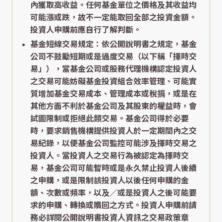
內獲取高收益。任何基金單位之價格及其收益均
可能漲或跌，故不一定能取回全部之投資金額。
投資人申購前應自行了解判斷。
基金短線交易規定：依公開說明書之規定，基金
公司不鼓勵短期或是過度交易（以下稱「擇時交
易」），當基金公司或股務代理機構認定投資人
之交易可能妨礙基金投資組合效率管理、可能實
質增加基金交易成本、管理成本或稅捐，或是在
其他方面不利於基金公司及其股東的權益時，會
試圖限制或拒絕此類交易。基金公司得於必要
時，要求銷售機構提供投資人於一定期間內之交
易紀錄，以便基金公司監控可能涉及擇時交易之
投資人。當投資人之交易行為被認定為擇時交
易，基金公司可能暫時或是永久禁止投資人後續
之申購，或是限制該投資人以後任何申購的金
額、次數或頻率，以及／或是投資人之後可能要
求的申購、轉換或贖回之方式。投資人申購前請
務必詳閱公開說明書投資人資訊之交易政策章