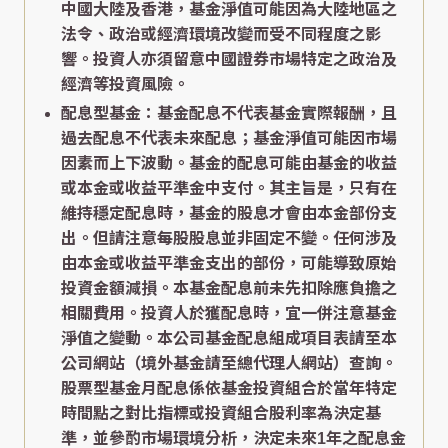
中國大陸及香港，基金淨值可能因為大陸地區之
法令、政治或經濟環境改變而受不同程度之影
響。投資人亦須留意中國證券市場特定之政治及
經濟等投資風險。
配息型基金：基金配息不代表基金實際報酬，且
過去配息不代表未來配息；基金淨值可能因市場
因素而上下波動。基金的配息可能由基金的收益
或本金或收益平準金中支付。其主旨是，只有在
維持穩定配息時，基金的股息才會由本金部份支
出。但請注意每股股息並非固定不變。任何涉及
由本金或收益平準金支出的部份，可能導致原始
投資金額減損。本基金配息前未先扣除應負擔之
相關費用。投資人於獲配息時，宜一併注意基金
淨值之變動。本公司基金配息組成項目表請至本
公司網站（境外基金請至總代理人網站）查詢。
股票型基金月配息係依基金投資組合於當年特定
時間點之對比指標或投資組合股利率為決定基
準，並參酌市場環境分析，決定未來1年之配息金