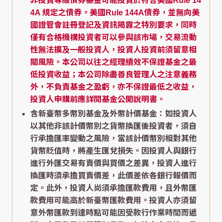
非投資等級債券基金可能投資於符合美國Rule 14
4A 規定之債券。美國Rule 144A債券，並無向美
國證管會註冊登記及資訊揭露之特別要求，同時
僅有合格機構投資者可以參與該市場，交易流動
性無法擴及一般投資人，投資人投資前須留意相
關風險。本公司以往之經理績效不保證基金之最
低投資收益；本公司除盡善良管理人之注意義務
外，不負責基金之盈虧，亦不保證最低之收益，
投資人申購前應詳閱基金公開說明書。
含新臺幣多幣別基金及外幣計價基金：如投資人
以其他非該計價幣別之貨幣換匯後投資者，須自
行承擔匯率變動之風險，當該計價幣別相對其他
貨幣貶值時，將產生匯兌損失。因投資人與銀行
進行外匯交易有賣價與買價之差異，投資人進行
換匯時須承擔買賣價差，此價差依各銀行報價而
定。此外，投資人尚須承擔匯款費用，且外幣匯
款費用可能高於新臺幣匯款費用。投資人亦須留
意外幣匯款到達時點可能因受款行作業時間而遞