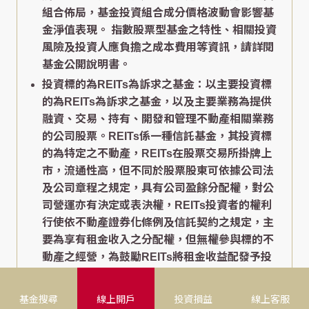
組合佈局，基金投資組合成分價格波動會影響基
金淨值表現。 指數股票型基金之特性、相關投資
風險及投資人應負擔之成本費用等資訊，請詳閱
基金公開說明書。
投資標的為REITs為訴求之基金：以主要投資標
的為REITs為訴求之基金，以及主要業務為提供
融資、交易、持有、開發和管理不動產相關業務
的公司股票。REITs係一種信託基金，其投資標
的為特定之不動產，REITs在股票交易所掛牌上
市，流通性高，但不同於股票股東可依據公司法
及公司章程之規定，具有公司盈餘分配權，對公
司營運亦有決定或表決權，REITs投資者的權利
行使依不動產證券化條例及信託契約之規定，主
要為享有租金收入之分配權，但無權參與標的不
動產之經營，為鼓勵REITs將租金收益配發予投
資者，多數國家提供分離課稅或免徵企業所得稅
等稅負優惠。
基金搜尋
線上開戶
投資損益
線上客服