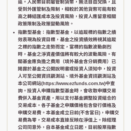
延。人民幣目前屬管制貨幣，無法自由兌換，且
受到外匯管制及限制，相較於其他貨幣可能有較
高之轉結匯成本及投資風險，投資人應留意相關
政策限制及政策變動風險。
指數型基金：指數型基金，以追蹤標的指數之績
效表現為投資目標，基金之投資績效將視其追蹤
之標的指數之走勢而定，當標的指數波動劇烈
時，基金之淨資產價值將有較大的波動風險。有
關基金應負擔之費用（境外基金含分銷費用）已
揭露於基金之公開說明書或投資人須知中，投資
人可至公開資訊觀測站、境外基金資訊觀測站及
本公司網站(https://www.ezfunds.com.tw)中查
詢。投資人申購指數型基金時，會收取申購交易
費併入基金資產，用以支付基金調整投資組合的
交易成本。各子基金之申購價格包含發行價格及
申購交易費。本基金成立日前(不含當日)，申購交
易費為零，交易成本直接反映在淨值上。除經理
公司同意外，自本基金成立日起，目前股票指數