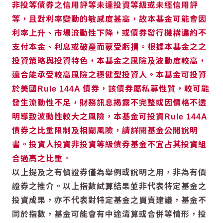
非投等債券之信用評等未達投資等級或未經信用評
等，且對利率變動的敏感度甚高，故本基金可能會因
利率上升、市場流動性下降，或債券發行機構違約不
支付本金、利息或破產而蒙受虧損。根據本基金之之
投資策略與投資特色，本基金之風險及波動度較高，
適合能承受較高風險之穩健型投資人。本基金可投資
於美國Rule 144A 債券，該債券屬私募性質，較可能
發生流動性不足，財務訊息揭露不完整或因價格不透
明導致波動性較大之風險，本基金可投資Rule 144A
債券之比重限制及相關風險，請詳閱基金公開說明
書。投資人投資非投資等級債券基金不宜占其投資組
合過高之比重。
以上提及之有價證券僅為舉例或說明之用，非為有價
證券之推介。以上指數試算結果並非代表特定基金之
投資成果，亦不代表對特定基金之買賣建議，基金不
同於指數，基金可能會有中途清算或合併等情形，投