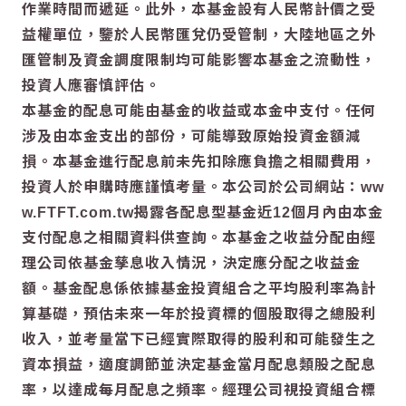
作業時間而遞延。此外，本基金設有人民幣計價之受
益權單位，鑒於人民幣匯兌仍受管制，大陸地區之外
匯管制及資金調度限制均可能影響本基金之流動性，
投資人應審慎評估。
本基金的配息可能由基金的收益或本金中支付。任何
涉及由本金支出的部份，可能導致原始投資金額減
損。本基金進行配息前未先扣除應負擔之相關費用，
投資人於申購時應謹慎考量。本公司於公司網站：ww
w.FTFT.com.tw揭露各配息型基金近12個月內由本金
支付配息之相關資料供查詢。本基金之收益分配由經
理公司依基金孳息收入情況，決定應分配之收益金
額。基金配息係依據基金投資組合之平均股利率為計
算基礎，預估未來一年於投資標的個股取得之總股利
收入，並考量當下已經實際取得的股利和可能發生之
資本損益，適度調節並決定基金當月配息類股之配息
率，以達成每月配息之頻率。經理公司視投資組合標