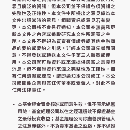
靠且廣泛的資訊，但本公司並不保證各項資訊之
完整性及正確性。本文件中所提出之意見係為本
文件出版當時的意見，相關資訊或意見若有變
更，本公司將不會另行通知。本公司亦無義務更
新本文件之內容或追蹤研究本文件所涵蓋之主
題。本文件不得視為買賣有價證券或其他金融商
品的要約或要約之引誘。非經本公司事先書面同
意，不得發送或轉送本文件予第三人轉載或使
用。本公司就可靠資料或來源提供適當之意見與
消息，但不保證資料來源之完整性及正確性，如
有任何遺漏或疏忽，請即通知本公司修正，本公
司或關係企業與其任何董事或受僱人，對此不負
任何法律責任。
本基金經金管會核准或同意生效，惟不表示絕無
風險。基金經理公司以往之經理績效不保證基金
之最低投資收益；基金經理公司除盡善良管理人
之注意義務外，不負責本基金之盈虧，亦不保證