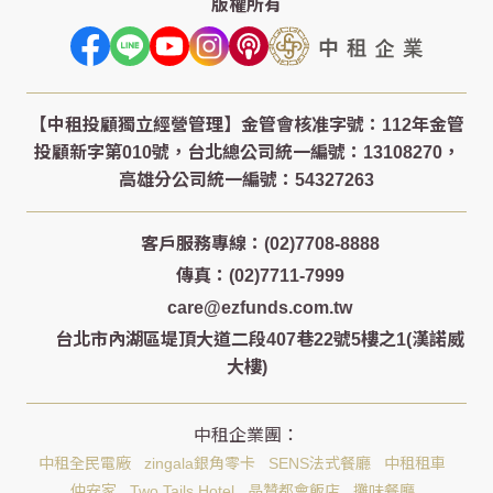
版權所有
客戶服務專線：(02)7708-8888
傳真：(02)7711-7999
care@ezfunds.com.tw
台北市內湖區堤頂大道二段407巷22號5樓之1(漢諾威
大樓)
中租全民電廠
zingala銀角零卡
SENS法式餐廳
中租租車
仲安家
Two Tails Hotel
晶贊都會飯店
攤味餐廳