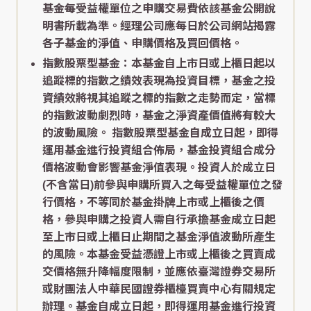
基金每受益權單位之申購交易費依該基金公開說
明書所載為準。經理公司應每日於公司網站揭露
各子基金的淨值、申購價格及買回價格。
指數股票型基金：本基金自上市日或上櫃日起以
追蹤標的指數之績效表現為投資目標，基金之投
資績效將視其追蹤之標的指數之走勢而定，當標
的指數波動劇烈時，基金之淨資產價值將有較大
的波動風險。 指數股票型基金自成立日起，即得
運用基金進行投資組合佈局，基金投資組合成分
價格波動會影響基金淨值表現。投資人於成立日
(不含當日)前參與申購所買入之每受益權單位之發
行價格，不等同於基金掛牌上市或上櫃後之價
格，參與申購之投資人需自行承擔基金成立日起
至上市日或上櫃日止期間之基金淨值波動所產生
的風險。本基金受益憑證上市或上櫃後之買賣成
交價格無升降幅度限制，並應依臺灣證券交易所
或財團法人中華民國證券櫃檯買賣中心有關規定
辦理。基金自成立日起，即得運用基金進行投資