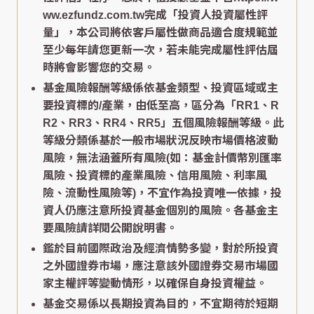
ww.ezfundz.com.tw完成「投資人投資屬性評
量」，本公司將依客戶屬性做商品適合度規範並
至少每年請您更新一次，若未能完成屬性評估屆
時將會影響您的交易。
基金風險報酬等級係依基金類型、投資區域或主
要投資標的/產業，由低至高，區分為「RR1、R
R2、RR3、RR4、RR5」五個風險報酬等級。此
等級分類係基於一般市場狀況反映市場價格波動
風險，無法涵蓋所有風險(如：基金計價幣別匯率
風險、投資標的產業風險、信用風險、利率風
險、流動性風險等)，不宜作為投資唯一依據，投
資人仍應注意所投資基金個別的風險。各基金主
要風險請詳閱公開說明書。
鑑於目前國際政治及經濟情勢多變，對於所投資
之外國證券市場，應注意該外國證券交易市場國
家主權評等變動情形，以確保自身投資權益。
基金交易係以長期投資為目的，不宜期待於短期