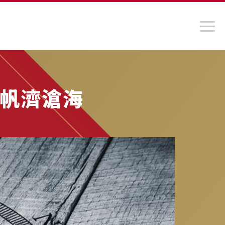
雲帆濟滄海