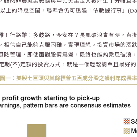
，雖然非農就業數據與申領失業金人數產生了分岐且
上的降息空間，聯準會仍可透過「依數據行事」(Data 
難！行路難！多歧路，今安在？長風破浪會有時，直
，相信自己能夠克服困難，實現理想。投資市場的漲
風險管理，即使面對股價震盪，最終也能夠乘風破浪
定期(不)定額的投資方式，就是一個輕鬆簡單且最好
圖一：美股七巨頭與其餘標普五百成分股之獲利年成長