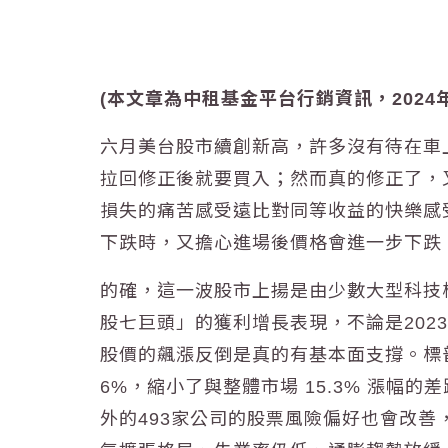
(本文章為中租基金平台行銷資訊，2024年
六月美台股市續創新高，許多沒有待在車上的投
拉回修正後就要買入；然而真的修正了，又害
損失的痛苦感受遠比對同等收益的快樂感
下跌時，又擔心進場後價格會進一步下跌
的確，這一波股市上揚是由少數大型科技
股七巨頭」的獲利增長表現，不論是202
股價的飆漲反倒是真的有基本面支撐。標普 50
6%，縮小了與整體市場 15.3% 漲幅
外的493家公司的股票風險偏好也會改善