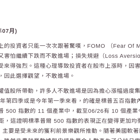
07月)
資者只能一次次跟著驚嘆，FOMO （Fear Of Mi
怕繼續下跌而不敢進場；損失規避（Loss Avers
受來得強烈。這種心理導致投資者在股市上漲時，因
，因此選擇觀望，不敢進場。
權值股所帶動，許多人不敢進場是因為擔心漲幅過度
3年第四季或是今年第一季來看，的確是標普五百指數
0 指數的 11 個產業中，截至06/26有 10 個產
的差距，這證明標準普爾 500 指數的表現正在變得更
，主要是受未來的獲利前景樂觀所推動。隨著美國軟著