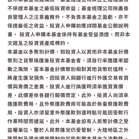
不保證本基金之最低投資收益；基金經理公司除盡善
良管理人之注意義務外，不負責本基金之盈虧，亦不
保證最低之收益，投資人申購前應詳閱基金公開說明
書。 投資人申購本基金係持有基金受益憑證，而非本
文提及之投資資產或標的。
本基金以多幣別計價，如投資人以其他非本基金計價
幣別之貨幣換匯後投資本基金者，須自行承擔匯率變
動之風險，當本基金計價幣別相對其他貨幣貶值時，
將產生匯兌損失，因投資人與銀行進行外匯交易有買
價與賣價之差異，投資人進行換匯時須承擔買賣價
差，此價差依各銀行報價而定，此外，投資人尚須承
擔匯款費用，且外幣匯款費用可能高於新臺幣匯款費
用，投資人亦須留意外幣匯款到達時點可能因受款行
作業時間而遞延。此外，本基金設有人民幣計價之受
益權單位，鑒於人民幣匯兌仍受管制，大陸地區之外
匯管制及資金調度限制均可能影響本基金之流動性，