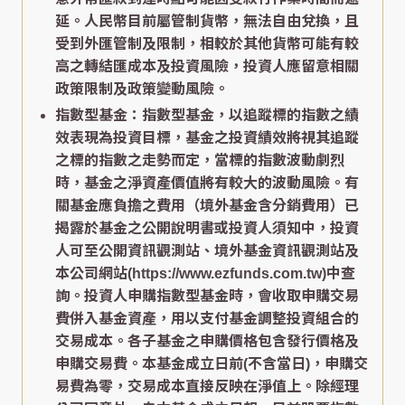
延。人民幣目前屬管制貨幣，無法自由兌換，且
受到外匯管制及限制，相較於其他貨幣可能有較
高之轉結匯成本及投資風險，投資人應留意相關
政策限制及政策變動風險。
指數型基金：指數型基金，以追蹤標的指數之績
效表現為投資目標，基金之投資績效將視其追蹤
之標的指數之走勢而定，當標的指數波動劇烈
時，基金之淨資產價值將有較大的波動風險。有
關基金應負擔之費用（境外基金含分銷費用）已
揭露於基金之公開說明書或投資人須知中，投資
人可至公開資訊觀測站、境外基金資訊觀測站及
本公司網站(https://www.ezfunds.com.tw)中查
詢。投資人申購指數型基金時，會收取申購交易
費併入基金資產，用以支付基金調整投資組合的
交易成本。各子基金之申購價格包含發行價格及
申購交易費。本基金成立日前(不含當日)，申購交
易費為零，交易成本直接反映在淨值上。除經理