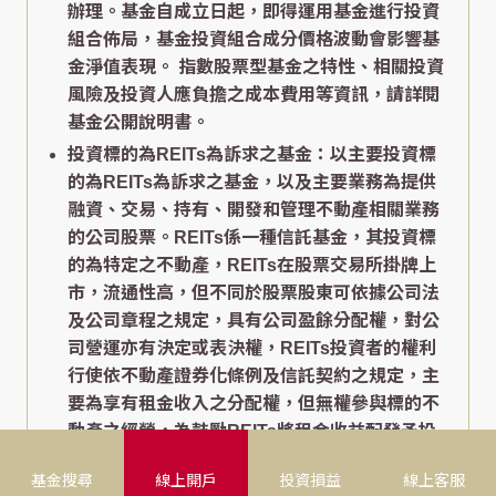
辦理。基金自成立日起，即得運用基金進行投資
組合佈局，基金投資組合成分價格波動會影響基
金淨值表現。 指數股票型基金之特性、相關投資
風險及投資人應負擔之成本費用等資訊，請詳閱
基金公開說明書。
投資標的為REITs為訴求之基金：以主要投資標
的為REITs為訴求之基金，以及主要業務為提供
融資、交易、持有、開發和管理不動產相關業務
的公司股票。REITs係一種信託基金，其投資標
的為特定之不動產，REITs在股票交易所掛牌上
市，流通性高，但不同於股票股東可依據公司法
及公司章程之規定，具有公司盈餘分配權，對公
司營運亦有決定或表決權，REITs投資者的權利
行使依不動產證券化條例及信託契約之規定，主
要為享有租金收入之分配權，但無權參與標的不
動產之經營，為鼓勵REITs將租金收益配發予投
資者，多數國家提供分離課稅或免徵企業所得稅
基金搜尋
線上開戶
投資損益
線上客服
等稅負優惠。