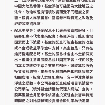
二十(法令另有規定除外)，當該基金投資地區包含
中國大陸及香港，基金淨值可能因為大陸地區之
法令、政治或經濟環境改變而受不同程度之影
響。投資人亦須留意中國證券市場特定之政治及
經濟等投資風險。
配息型基金：基金配息不代表基金實際報酬，且
過去配息不代表未來配息；基金淨值可能因市場
因素而上下波動。基金的配息可能由基金的收益
或本金或收益平準金中支付。其主旨是，只有在
維持穩定配息時，基金的股息才會由本金部份支
出。但請注意每股股息並非固定不變。任何涉及
由本金或收益平準金支出的部份，可能導致原始
投資金額減損。本基金配息前未先扣除應負擔之
相關費用。投資人於獲配息時，宜一併注意基金
淨值之變動。本公司基金配息組成項目表請至本
公司網站（境外基金請至總代理人網站）查詢。
股票型基金月配息係依基金投資組合於當年特定
時間點之對比指標或投資組合股利率為決定基