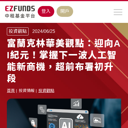
登入
開戶
投資觀點
2024/06/25
富蘭克林華美觀點：迎向A
I紀元！掌握下一波人工智
能新商機，超前布署初升
段
首頁
投資情報
投資觀點