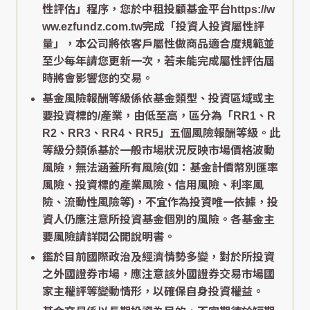
性評估」程序，您於中租投顧基金平台https://w
ww.ezfundz.com.tw完成「投資人投資屬性評
量」，本公司將依客戶屬性做商品適合度規範並
至少每年請您更新一次，若未能完成屬性評估屆
時將會影響您的交易。
基金風險報酬等級係依基金類型、投資區域或主
要投資標的/產業，由低至高，區分為「RR1、R
R2、RR3、RR4、RR5」五個風險報酬等級。此
等級分類係基於一般市場狀況反映市場價格波動
風險，無法涵蓋所有風險(如：基金計價幣別匯率
風險、投資標的產業風險、信用風險、利率風
險、流動性風險等)，不宜作為投資唯一依據，投
資人仍應注意所投資基金個別的風險。各基金主
要風險請詳閱公開說明書。
鑑於目前國際政治及經濟情勢多變，對於所投資
之外國證券市場，應注意該外國證券交易市場國
家主權評等變動情形，以確保自身投資權益。