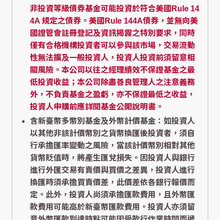
非投資等級債券基金可能投資於符合美國Rule 14
4A 規定之債券。美國Rule 144A債券，並無向美
國證管會註冊登記及資訊揭露之特別要求，同時
僅有合格機構投資者可以參與該市場，交易流動
性無法擴及一般投資人，投資人投資前須留意相
關風險。本公司以往之經理績效不保證基金之最
低投資收益；本公司除盡善良管理人之注意義務
外，不負責基金之盈虧，亦不保證最低之收益，
投資人申購前應詳閱基金公開說明書。
含新臺幣多幣別基金及外幣計價基金：如投資人
以其他非該計價幣別之貨幣換匯後投資者，須自
行承擔匯率變動之風險，當該計價幣別相對其他
貨幣貶值時，將產生匯兌損失。因投資人與銀行
進行外匯交易有賣價與買價之差異，投資人進行
換匯時須承擔買賣價差，此價差依各銀行報價而
定。此外，投資人尚須承擔匯款費用，且外幣匯
款費用可能高於新臺幣匯款費用。投資人亦須留
意外幣匯款到達時點可能因受款行作業時間而遞