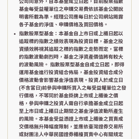
公司同意外，自本基金成立日起，目前股票指數
基金每受益權單位之申購交易費依該基金公開說
明書所載為準。經理公司應每日於公司網站揭露
各子基金的淨值、申購價格及買回價格。
指數股票型基金：本基金自上市日或上櫃日起以
追蹤標的指數之績效表現為投資目標，基金之投
資績效將視其追蹤之標的指數之走勢而定，當標
的指數波動劇烈時，基金之淨資產價值將有較大
的波動風險。 指數股票型基金自成立日起，即得
運用基金進行投資組合佈局，基金投資組合成分
價格波動會影響基金淨值表現。投資人於成立日
(不含當日)前參與申購所買入之每受益權單位之發
行價格，不等同於基金掛牌上市或上櫃後之價
格，參與申購之投資人需自行承擔基金成立日起
至上市日或上櫃日止期間之基金淨值波動所產生
的風險。本基金受益憑證上市或上櫃後之買賣成
交價格無升降幅度限制，並應依臺灣證券交易所
或財團法人中華民國證券櫃檯買賣中心有關規定