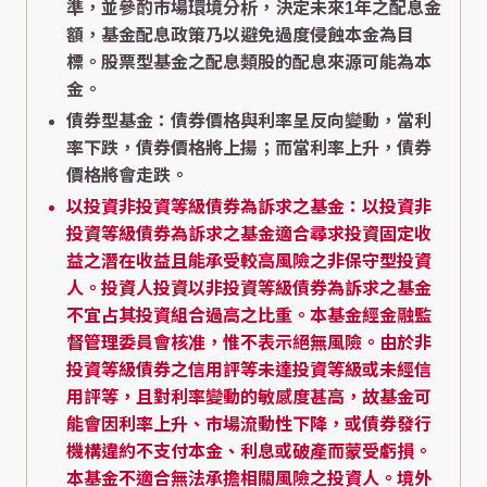
準，並參酌市場環境分析，決定未來1年之配息金
額，基金配息政策乃以避免過度侵蝕本金為目
標。股票型基金之配息類股的配息來源可能為本
金。
債券型基金：債券價格與利率呈反向變動，當利
率下跌，債券價格將上揚；而當利率上升，債券
價格將會走跌。
以投資非投資等級債券為訴求之基金：以投資非
投資等級債券為訴求之基金適合尋求投資固定收
益之潛在收益且能承受較高風險之非保守型投資
人。投資人投資以非投資等級債券為訴求之基金
不宜占其投資組合過高之比重。本基金經金融監
督管理委員會核准，惟不表示絕無風險。由於非
投資等級債券之信用評等未達投資等級或未經信
用評等，且對利率變動的敏感度甚高，故基金可
能會因利率上升、市場流動性下降，或債券發行
機構違約不支付本金、利息或破產而蒙受虧損。
本基金不適合無法承擔相關風險之投資人。境外