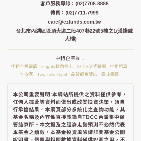
客戶服務專線：(02)7708-8888
傳真：(02)7711-7999
care@ezfunds.com.tw
台北市內湖區堤頂大道二段407巷22號5樓之1(漢諾威
大樓)
中租全民電廠
zingala銀角零卡
SENS法式餐廳
中租租車
仲安家
Two Tails Hotel
晶贊都會飯店
攤味餐廳
本公司重要聲明:本網站所提供之資料僅供參考，
任何人據此等資料而做出或改變投資決策，須自
行承擔結果。本網頁部分系統化之查詢功能，其
基金名稱及內容係直接載錄自TDCC台灣集中保
管結算所。本文提及之經濟走勢預測不必然代表
本基金之績效，本基金投資風險請詳閱基金公開
說明書。個股與相關數據資料僅供說明之用，不