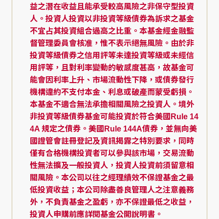
益之潛在收益且能承受較高風險之非保守型投資
人。投資人投資以非投資等級債券為訴求之基金
不宜占其投資組合過高之比重。本基金經金融監
督管理委員會核准，惟不表示絕無風險。由於非
投資等級債券之信用評等未達投資等級或未經信
用評等，且對利率變動的敏感度甚高，故基金可
能會因利率上升、市場流動性下降，或債券發行
機構違約不支付本金、利息或破產而蒙受虧損。
本基金不適合無法承擔相關風險之投資人。境外
非投資等級債券基金可能投資於符合美國Rule 14
4A 規定之債券。美國Rule 144A債券，並無向美
國證管會註冊登記及資訊揭露之特別要求，同時
僅有合格機構投資者可以參與該市場，交易流動
性無法擴及一般投資人，投資人投資前須留意相
關風險。本公司以往之經理績效不保證基金之最
低投資收益；本公司除盡善良管理人之注意義務
外，不負責基金之盈虧，亦不保證最低之收益，
投資人申購前應詳閱基金公開說明書。