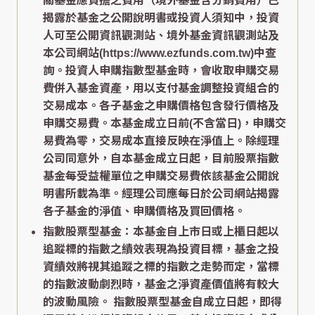
關基金應負擔之費用（境外基金含分銷費用）已
揭露於基金之公開說明書或投資人須知中，投資
人可至公開資訊觀測站、境外基金資訊觀測站及
本公司網站(https://www.ezfunds.com.tw)中查
詢。投資人申購指數型基金時，會收取申購交易
費併入基金資產，用以支付基金調整投資組合的
交易成本。各子基金之申購價格包含發行價格及
申購交易費。本基金成立日前(不含當日)，申購交
易費為零，交易成本直接反映在淨值上。除經理
公司同意外，自本基金成立日起，目前股票指數
基金每受益權單位之申購交易費依該基金公開說
明書所載為準。經理公司應每日於公司網站揭露
各子基金的淨值、申購價格及買回價格。
指數股票型基金：本基金自上市日或上櫃日起以
追蹤標的指數之績效表現為投資目標，基金之投
資績效將視其追蹤之標的指數之走勢而定，當標
的指數波動劇烈時，基金之淨資產價值將有較大
的波動風險。 指數股票型基金自成立日起，即得