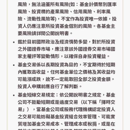
風險，無法涵蓋所有風險(如：基金計價幣別匯率
風險、投資標的產業風險、信用風險、利率風
險、流動性風險等)，不宜作為投資唯一依據，投
資人仍應注意所投資基金個別的風險。各基金主
要風險請詳閱公開說明書。
鑑於目前國際政治及經濟情勢多變，對於所投資
之外國證券市場，應注意該外國證券交易市場國
家主權評等變動情形，以確保自身投資權益。
基金交易係以長期投資為目的，不宜期待於短期
內獲取高收益。任何基金單位之價格及其收益均
可能漲或跌，故不一定能取回全部之投資金額。
投資人申購前應自行了解判斷。
基金短線交易規定：依公開說明書之規定，基金
公司不鼓勵短期或是過度交易（以下稱「擇時交
易」），當基金公司或股務代理機構認定投資人
之交易可能妨礙基金投資組合效率管理、可能實
質增加基金交易成本、管理成本或稅捐，或是在