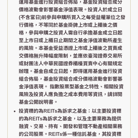
運用基金進行投資組合佈局，基金投資組合成分
價格波動會影響基金淨值表現。投資人於成立日
(不含當日)前參與申購所買入之每受益權單位之發
行價格，不等同於基金掛牌上市或上櫃後之價
格，參與申購之投資人需自行承擔基金成立日起
至上市日或上櫃日止期間之基金淨值波動所產生
的風險。本基金受益憑證上市或上櫃後之買賣成
交價格無升降幅度限制，並應依臺灣證券交易所
或財團法人中華民國證券櫃檯買賣中心有關規定
辦理。基金自成立日起，即得運用基金進行投資
組合佈局，基金投資組合成分價格波動會影響基
金淨值表現。 指數股票型基金之特性、相關投資
風險及投資人應負擔之成本費用等資訊，請詳閱
基金公開說明書。
投資標的為REITs為訴求之基金：以主要投資標
的為REITs為訴求之基金，以及主要業務為提供
融資、交易、持有、開發和管理不動產相關業務
的公司股票。REITs係一種信託基金，其投資標