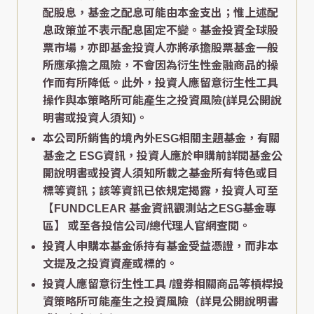
配股息，基金之配息可能由本金支出；惟上述配
息政策並不表示配息固定不變。基金投資全球股
票市場，亦即基金投資人亦將承擔股票基金一般
所應承擔之風險，不會因為衍生性金融商品的操
作而有所降低。此外，投資人應留意衍生性工具
操作與本策略所可能產生之投資風險(詳見公開說
明書或投資人須知)。
本公司所銷售的境內外ESG相關主題基金，有關
基金之 ESG資訊，投資人應於申購前詳閱基金公
開說明書或投資人須知所載之基金所有特色或目
標等資訊；該等資訊已依規定揭露，投資人可至
【FUNDCLEAR 基金資訊觀測站之ESG基金專
區】
或至各投信公司/總代理人官網查閱。
投資人申購本基金係持有基金受益憑證，而非本
文提及之投資資產或標的。
投資人應留意衍生性工具 /證券相關商品等槓桿投
資策略所可能產生之投資風險（詳見公開說明書