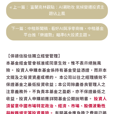
富蘭克林觀點：AI潮助攻 氣候變遷投資主
題佔上風
中租新聞稿 - 看好AI與凈零商機，中租基金
平台推「樂趨勢」瞄準6大投資主題
【保德信投信獨立經營管理】
本基金經金管會核准或同意生效，惟不表示絕無風
險。 投資人申購本基金係持有基金受益憑證，而非本
文提及之投資資產或標的。 本公司以往之經理績效不
保證基金之最低投資收益；本公司除盡善良管理人之
注意義務外，不負責本基金之盈虧，亦不保證最低之
收益，投資人申購前應詳閱基金公開說明書。
投資人
須留意中國市場特定政治、經濟、市場、股價波動性
與稅務規定等投資風險。
有關基金應負擔之費用已揭