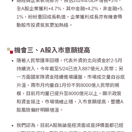
總經與企業表現部分，預估2024年GDP增長+5%，
全A股企業獲利+4.7%，其中金融+4.2%，非金融+5.
1%，紛紛重回成長軌道，企業獲利成長亦有機會帶
動股市投資氣氛更加熱絡。
機會三、A股入市意願提高
隨著人民幣匯率回穩，代表外資的北向資金於2-5月
持續流入，今年截至5/24已流入887億元人民幣；另
一方面國家隊資金陸續進場護盤，市場成交量自谷底
升溫，兩市月均量自1月份不到8000億人民幣的規
模，目前月均量已提升至8000億元以上，顯示政策
和資金挹注，市場情緒止穩，入市意願提高，整體A
股風險偏好明顯增溫。
我們認為，目前A股無論是經濟面或是評價面都已經