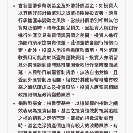
含新臺幣多幣別基金及外幣計價基金：如投資人
以其他非該計價幣別之貨幣換匯後投資者，須自
行承擔匯率變動之風險，當該計價幣別相對其他
貨幣貶值時，將產生匯兌損失。因投資人與銀行
進行外匯交易有賣價與買價之差異，投資人進行
換匯時須承擔買賣價差，此價差依各銀行報價而
定。此外，投資人尚須承擔匯款費用，且外幣匯
款費用可能高於新臺幣匯款費用。投資人亦須留
意外幣匯款到達時點可能因受款行作業時間而遞
延。人民幣目前屬管制貨幣，無法自由兌換，且
受到外匯管制及限制，相較於其他貨幣可能有較
高之轉結匯成本及投資風險，投資人應留意相關
政策限制及政策變動風險。
指數型基金：指數型基金，以追蹤標的指數之績
效表現為投資目標，基金之投資績效將視其追蹤
之標的指數之走勢而定，當標的指數波動劇烈
時，基金之淨資產價值將有較大的波動風險。有