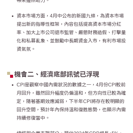
帶來邊際助力。
資本市場方面，4月中公布的新國九條，為資本市場
提出新的指導性框架，內容包括提高資本市場分紅
率、加大上市公司退市監管、嚴懲財務造假、打擊量
化和私募亂象、並鼓勵中長期資金入市，有利市場投
資氣氛。
機會二、經濟底部訊號已浮現
CPI是觀察中國內需狀況的數據之一，4月份CPI較前
月回升，雖然回升幅度仍偏溫和，但方向性已較為確
定，隨著基期效應減弱，下半年CPI將存在較明顯的
回升空間，預計年內保持溫和復甦態勢，也顯示內需
持續修復當中。