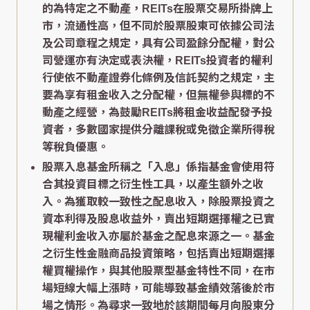
的為特定之不動產，REITs在股票交易所掛牌上
市，流通性高，但不同於股票股東可依據公司法
及公司章程之規定，具有公司盈餘分配權，對公
司營運亦有決定或表決權，REITs投資者的權利
行使依不動產證券化條例及信託契約之規定，主
要為享有租金收入之分配權，但無權參與標的不
動產之經營，為鼓勵REITs將租金收益配發予投
資者，多數國家提供分離課稅或免徵企業所得稅
等稅負優惠。
股票入息基金所稱之「入息」係指基金會使用符
合其投資目標之衍生性工具，以產生額外之收
入。為獲取較一致性之配息收入，除股票投資之
資本利得及股息收益外，賣出短期選擇權之已實
現權利金收入亦屬於基金之配息來源之一。基金
之衍生性金融商品投資策略，包括賣出短期選擇
權買權操作，與其他股票型基金特性不同，在市
場短線大幅上漲時，可能導致基金績效落後於市
場之情形。為尋求一致地於該期間每月向股東分