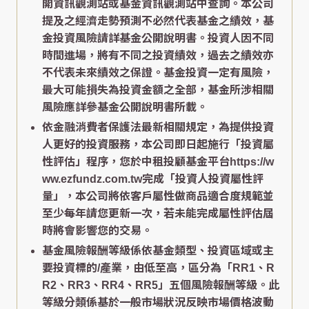
開資訊觀測站或基金資訊觀測站中查詢。本公司
提及之經濟走勢預測不必然代表基金之績效，基
金投資風險請詳基金公開說明書。投資人因不同
時間進場，將有不同之投資績效，過去之績效亦
不代表未來績效之保證。基金投資一定有風險，
最大可能損失為投資金額之全部，基金所涉相關
風險應詳參基金公開說明書所載。
依金融消費者保護法最新相關規定，為提供投資
人更好的投資服務，本公司即日起施行「投資屬
性評估」程序，您於中租投顧基金平台https://w
ww.ezfundz.com.tw完成「投資人投資屬性評
量」，本公司將依客戶屬性做商品適合度規範並
至少每年請您更新一次，若未能完成屬性評估屆
時將會影響您的交易。
基金風險報酬等級係依基金類型、投資區域或主
要投資標的/產業，由低至高，區分為「RR1、R
R2、RR3、RR4、RR5」五個風險報酬等級。此
等級分類係基於一般市場狀況反映市場價格波動