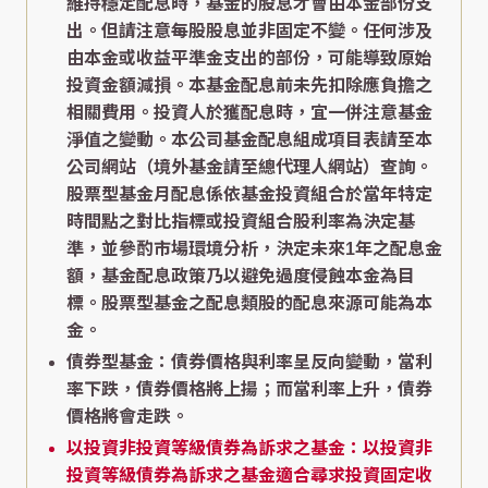
維持穩定配息時，基金的股息才會由本金部份支
出。但請注意每股股息並非固定不變。任何涉及
由本金或收益平準金支出的部份，可能導致原始
投資金額減損。本基金配息前未先扣除應負擔之
相關費用。投資人於獲配息時，宜一併注意基金
淨值之變動。本公司基金配息組成項目表請至本
公司網站（境外基金請至總代理人網站）查詢。
股票型基金月配息係依基金投資組合於當年特定
時間點之對比指標或投資組合股利率為決定基
準，並參酌市場環境分析，決定未來1年之配息金
額，基金配息政策乃以避免過度侵蝕本金為目
標。股票型基金之配息類股的配息來源可能為本
金。
債券型基金：債券價格與利率呈反向變動，當利
率下跌，債券價格將上揚；而當利率上升，債券
價格將會走跌。
以投資非投資等級債券為訴求之基金：以投資非
投資等級債券為訴求之基金適合尋求投資固定收