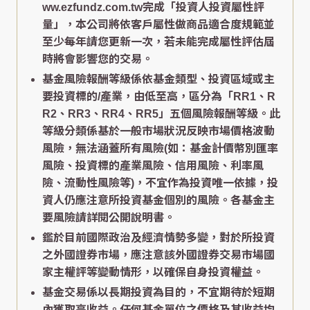
ww.ezfundz.com.tw完成「投資人投資屬性評
量」，本公司將依客戶屬性做商品適合度規範並
至少每年請您更新一次，若未能完成屬性評估屆
時將會影響您的交易。
基金風險報酬等級係依基金類型、投資區域或主
要投資標的/產業，由低至高，區分為「RR1、R
R2、RR3、RR4、RR5」五個風險報酬等級。此
等級分類係基於一般市場狀況反映市場價格波動
風險，無法涵蓋所有風險(如：基金計價幣別匯率
風險、投資標的產業風險、信用風險、利率風
險、流動性風險等)，不宜作為投資唯一依據，投
資人仍應注意所投資基金個別的風險。各基金主
要風險請詳閱公開說明書。
鑑於目前國際政治及經濟情勢多變，對於所投資
之外國證券市場，應注意該外國證券交易市場國
家主權評等變動情形，以確保自身投資權益。
基金交易係以長期投資為目的，不宜期待於短期
內獲取高收益。任何基金單位之價格及其收益均