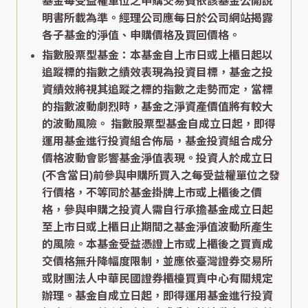
基金每受益權單位之申購交易費依該基金公開說
明書所載為準。經理公司應每日於公司網站揭露
各子基金的淨值、申購價格及買回價格。
指數股票型基金：本基金自上市日或上櫃日起以
追蹤標的指數之績效表現為投資目標，基金之投
資績效將視其追蹤之標的指數之走勢而定，當標
的指數波動劇烈時，基金之淨資產價值將有較大
的波動風險。 指數股票型基金自成立日起，即得
運用基金進行投資組合佈局，基金投資組合成分
價格波動會影響基金淨值表現。投資人於成立日
(不含當日)前參與申購所買入之每受益權單位之發
行價格，不等同於基金掛牌上市或上櫃後之價
格，參與申購之投資人需自行承擔基金成立日起
至上市日或上櫃日止期間之基金淨值波動所產生
的風險。本基金受益憑證上市或上櫃後之買賣成
交價格無升降幅度限制，並應依臺灣證券交易所
或財團法人中華民國證券櫃檯買賣中心有關規定
辦理。基金自成立日起，即得運用基金進行投資