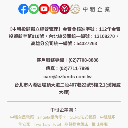
客戶服務專線：(02)7708-8888
傳真：(02)7711-7999
care@ezfunds.com.tw
台北市內湖區堤頂大道二段407巷22號5樓之1(漢諾威
大樓)
中租全民電廠
zingala銀角零卡
SENS法式餐廳
中租租車
仲安家
Two Tails Hotel
晶贊都會飯店
攤味餐廳