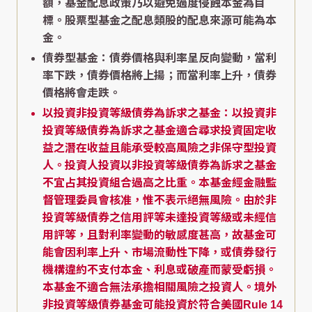
額，基金配息政策乃以避免過度侵蝕本金為目
標。股票型基金之配息類股的配息來源可能為本
金。
債券型基金：債券價格與利率呈反向變動，當利
率下跌，債券價格將上揚；而當利率上升，債券
價格將會走跌。
以投資非投資等級債券為訴求之基金：以投資非
投資等級債券為訴求之基金適合尋求投資固定收
益之潛在收益且能承受較高風險之非保守型投資
人。投資人投資以非投資等級債券為訴求之基金
不宜占其投資組合過高之比重。本基金經金融監
督管理委員會核准，惟不表示絕無風險。由於非
投資等級債券之信用評等未達投資等級或未經信
用評等，且對利率變動的敏感度甚高，故基金可
能會因利率上升、市場流動性下降，或債券發行
機構違約不支付本金、利息或破產而蒙受虧損。
本基金不適合無法承擔相關風險之投資人。境外
非投資等級債券基金可能投資於符合美國Rule 14