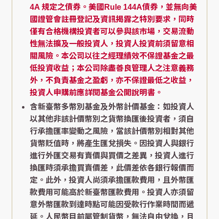
4A 規定之債券。美國Rule 144A債券，並無向美
國證管會註冊登記及資訊揭露之特別要求，同時
僅有合格機構投資者可以參與該市場，交易流動
性無法擴及一般投資人，投資人投資前須留意相
關風險。本公司以往之經理績效不保證基金之最
低投資收益；本公司除盡善良管理人之注意義務
外，不負責基金之盈虧，亦不保證最低之收益，
投資人申購前應詳閱基金公開說明書。
含新臺幣多幣別基金及外幣計價基金：如投資人
以其他非該計價幣別之貨幣換匯後投資者，須自
行承擔匯率變動之風險，當該計價幣別相對其他
貨幣貶值時，將產生匯兌損失。因投資人與銀行
進行外匯交易有賣價與買價之差異，投資人進行
換匯時須承擔買賣價差，此價差依各銀行報價而
定。此外，投資人尚須承擔匯款費用，且外幣匯
款費用可能高於新臺幣匯款費用。投資人亦須留
意外幣匯款到達時點可能因受款行作業時間而遞
延。人民幣目前屬管制貨幣，無法自由兌換，且