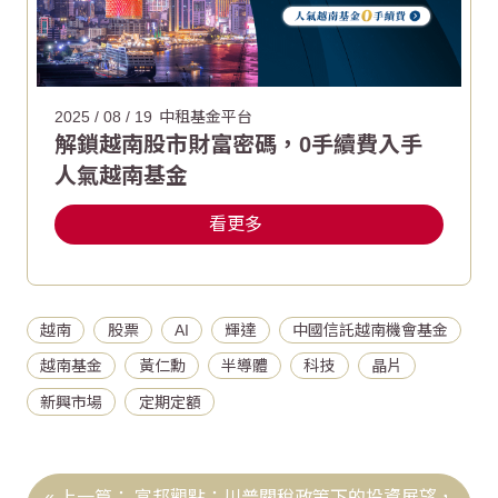
2025 / 08 / 19
中租基金平台
解鎖越南股市財富密碼，0手續費入手
人氣越南基金
看更多
越南
股票
AI
輝達
中國信託越南機會基金
越南基金
黃仁勳
半導體
科技
晶片
新興市場
定期定額
富邦觀點：川普關稅政策下的投資展望，