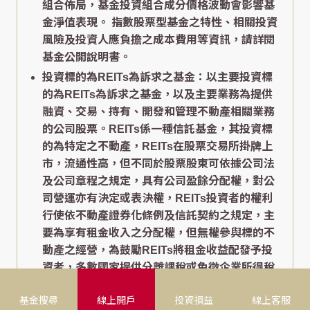
組合佈局，基金投資組合成分價格波動會影響基
金淨值表現。 指數股票型基金之特性、相關投資
風險及投資人應負擔之成本費用等資訊，請詳閱
基金公開說明書。
投資標的為REITs為訴求之基金：以主要投資標
的為REITs為訴求之基金，以及主要業務為提供
融資、交易、持有、開發和管理不動產相關業務
的公司股票。REITs係一種信託基金，其投資標
的為特定之不動產，REITs在股票交易所掛牌上
市，流通性高，但不同於股票股東可依據公司法
及公司章程之規定，具有公司盈餘分配權，對公
司營運亦有決定或表決權，REITs投資者的權利
行使依不動產證券化條例及信託契約之規定，主
要為享有租金收入之分配權，但無權參與標的不
動產之經營，為鼓勵REITs將租金收益配發予投
資者，多數國家提供分離課稅或免徵企業所得稅
等稅負優惠。
基金搜尋
線上開戶
投資損益
線上客服
股票入息基金所稱之「入息」係指基金會使用符