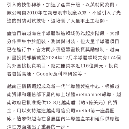
引入的技術轉移，加速了產業升級。以英特爾為例，
該公司自2010年在胡志明市設廠以來，不僅引入了先
進的封裝測試技術，還培養了大量本土工程師。
儘管目前越南在半導體製造領域仍為起步階段，大部
分作業集中於組裝、測試與封裝，但大量半導體項目
已在進行中，官方同步積極籌畫投資獎勵機制。越南
計畫投資部稱截至2024年12月半導體領域共有174個
海外直接投資項目，總註冊資本近116億美元，投資
者包括高通、Google及科林研發等。
越南正悄悄崛起成為新一代半導體製造中心，根據越
南資訊和通信部下屬的線上媒體Vietnamnet報導，越
南政府已批准提供12.8兆越南盾（約5億美元）的資
金，用以支持建造越南電信公司Viettel第一座晶圓
廠，這象徵越南在發展國內半導體產業和確保供應鏈
彈性方面邁出了重要的一步。