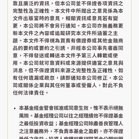
靠且廣泛的資訊，但本公司並不保證各項資訊之
完整性及正確性。本文件中所提出之意見係為本
文件出版當時的意見，相關資訊或意見若有變
更，本公司將不會另行通知。本公司亦無義務更
新本文件之內容或追蹤研究本文件所涵蓋之主
題。本文件不得視為買賣有價證券或其他金融商
品的要約或要約之引誘。非經本公司事先書面同
意，不得發送或轉送本文件予第三人轉載或使
用。本公司就可靠資料或來源提供適當之意見與
消息，但不保證資料來源之完整性及正確性，如
有任何遺漏或疏忽，請即通知本公司修正，本公
司或關係企業與其任何董事或受僱人，對此不負
任何法律責任。
本基金經金管會核准或同意生效，惟不表示絕無
風險。基金經理公司以往之經理績效不保證基金
之最低投資收益；基金經理公司除盡善良管理人
之注意義務外，不負責本基金之盈虧，亦不保證