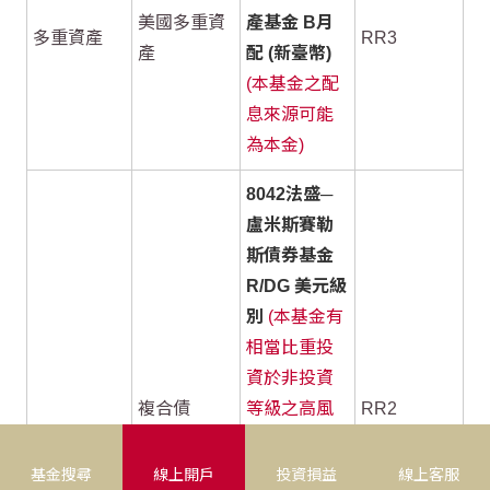
美國多重資
產基金 B月
多重資產
RR3
產
配 (新臺幣)
(本基金之配
息來源可能
為本金)
8042法盛─
盧米斯賽勒
斯債券基金
R/DG 美元級
別
(本基金有
相當比重投
資於非投資
複合債
等級之高風
RR2
險債券且配
息來源可能
基金搜尋
線上開戶
投資損益
線上客服