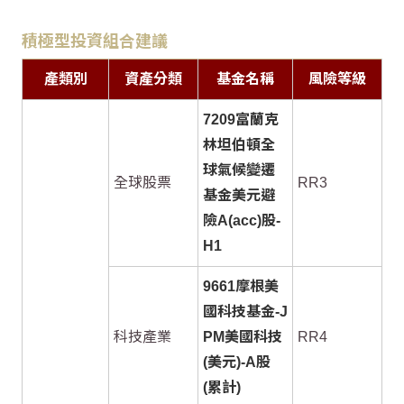
積極型投資組合建議
產類別
資產分類
基金名稱
風險等級
7209富蘭克
林坦伯頓全
球氣候變遷
全球股票
RR3
基金美元避
險A(acc)股-
H1
9661摩根美
國科技基金-J
科技產業
PM美國科技
RR4
(美元)-A股
(累計)