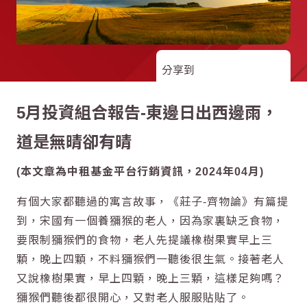
分享到
5月投資組合報告-東邊日出西邊雨，
道是無晴卻有晴
(本文章為中租基金平台行銷資訊，2024年04月)
有個大家都聽過的寓言故事，《莊子-齊物論》有篇提
到，宋國有一個養獼猴的老人，因為家裏缺乏食物，
要限制獼猴們的食物，老人先提議橡樹果實早上三
顆，晚上四顆，不料獼猴們一聽後很生氣。接著老人
又說橡樹果實，早上四顆，晚上三顆，這樣足夠嗎？
獼猴們聽後都很開心，又對老人服服貼貼了。