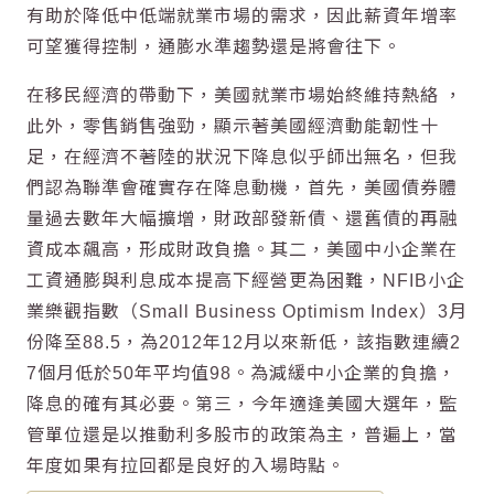
有助於降低中低端就業市場的需求，因此薪資年增率
可望獲得控制，通膨水準趨勢還是將會往下。
在移民經濟的帶動下，美國就業市場始終維持熱絡 ，
此外，零售銷售強勁，顯示著美國經濟動能韌性十
足，在經濟不著陸的狀況下降息似乎師出無名，但我
們認為聯準會確實存在降息動機，首先，美國債券體
量過去數年大幅擴增，財政部發新債、還舊債的再融
資成本飆高，形成財政負擔。其二，美國中小企業在
工資通膨與利息成本提高下經營更為困難，NFIB小企
業樂觀指數（Small Business Optimism Index）3月
份降至88.5，為2012年12月以來新低，該指數連續2
7個月低於50年平均值98。為減緩中小企業的負擔，
降息的確有其必要。第三，今年適逢美國大選年，監
管單位還是以推動利多股市的政策為主，普遍上，當
年度如果有拉回都是良好的入場時點。