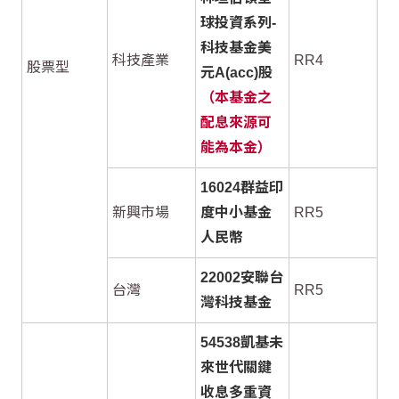
球投資系列-
科技基金美
科技產業
RR4
股票型
元A(acc)股
（本基金之
配息來源可
能為本金）
16024群益印
新興市場
度中小基金
RR5
人民幣
22002安聯台
台灣
RR5
灣科技基金
54538凱基未
來世代關鍵
收息多重資