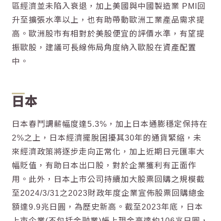
區經濟並未陷入衰退，加上美國與中國製造業 PMI回
升至擴張水準以上，也有助帶動歐洲工業產品需求提
高。歐洲股市有相對於美股便宜的評價水準，有望提
振歐股，建議可長線佈局角度納入歐股在資產配置
中。
日本
日本春鬥調薪幅度達5.3%，加上日本通膨穩定保持在
2%之上，日本經濟擺脫困擾其30年的通貨緊縮，未
來經濟政策將逐步走向正常化，加上近期日元匯率大
幅貶值，有助日本出口股，對於企業獲利有正面作
用。此外，日本上市公司持續加大股票回購之規模截
至2024/3/31之2023財政年度企業宣佈股票回購總金
額達9.9兆日圓，為歷史新高。截至2023年底，日本
上市企業(不包括金融業)帳上現金高達約106兆日圓，