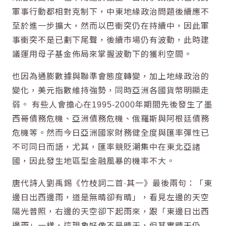
軍事行動都相對克制下，中東地緣政治問題後續應不
至於進一步擴大，然而以巴衝突仍在持續中，因此軍
事衝突不是已劃下尾聲，後續市場仍有波動，此時建
議運用母子基金佈局來掌握波動下的獲利空間。
也因為通膨數據與聯準會態度轉變，加上地緣政治的
變化，美元指數維持強勢，同時亞洲各國貨幣明顯走
弱。 有些人會擔心在1995-2000年期間先後發生了墨
西哥債務危機、亞洲債務危機、俄羅斯與阿根廷債務
危機等。然而今日亞洲國家財務健全度與匯率彈性已
不可同日而語，尤其，匯率競貶潮集中在東北亞諸
國，因此發生地區型金融風暴的機率不大。
唐代詩人劉禹錫《竹枝詞二首·其一》最後兩句：「東
邊日出西邊雨，道是無晴卻有晴」，看見左邊的天空
陽光普照，右邊的天空卻下起雨來，跟「東邊日出西
邊雨」一樣，這現象好像不是晴天，但其實晴天仍