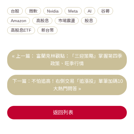
台股
微軟
Nvidia
Meta
AI
谷哥
Amazon
高股息
市場震盪
股息
高股息ETF
新台幣
富蘭克林觀點：「三迎策略」掌握第四季
政策、旺季行情
不怕追高！右側交易「追漲投」單筆加碼10
大熱門問答
返回列表