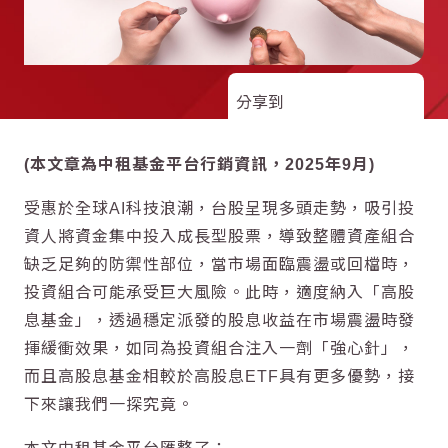
分享到
(本文章為中租基金平台行銷資訊，2025年9月)
受惠於全球AI科技浪潮，
台股
呈現多頭走勢，吸引投
資人將資金集中投入成長型股票，導致整體資產組合
缺乏足夠的防禦性部位，當市場面臨震盪或回檔時，
投資組合可能承受巨大風險。此時，適度納入「
高股
息
基金」，透過穩定派發的股息收益在市場震盪時發
揮緩衝效果，如同為投資組合注入一劑「強心針」，
而且
高股息
基金相較於
高股息
ETF具有更多優勢，接
下來讓我們一探究竟。