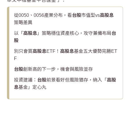
本文中租基金平台匯整了：
從0050、0056產業分布，看
台股
市值型vs
高股息
策略差異
以「
高股息
」策略穩住資產核心，攻守兼備布局
台
股
別只會買
高股息
ETF！
高股息
基金五大優勢完勝ET
F
台股
創新高的下一步，機會與風險並存
投資建議：
台股
前景看好但風險猶存，納入「
高股
息
基金」定心丸