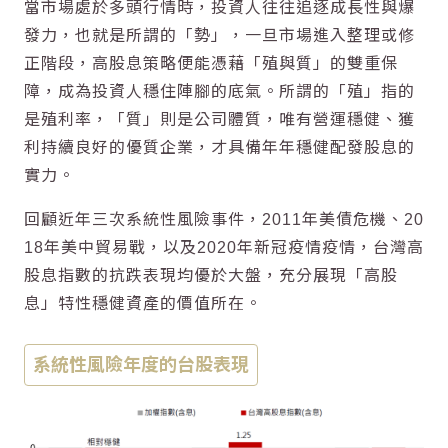
當市場處於多頭行情時，投資人往往追逐成長性與爆
發力，也就是所謂的「勢」，一旦市場進入整理或修
正階段，
高股息
策略便能憑藉「殖與質」的雙重保
障，成為投資人穩住陣腳的底氣。所謂的「殖」指的
是殖利率，「質」則是公司體質，唯有營運穩健、獲
利持續良好的優質企業，才具備年年穩健配發股息的
實力。
回顧近年三次系統性風險事件，2011年美債危機、20
18年美中貿易戰，以及2020年新冠疫情疫情，台灣
高
股息
指數的抗跌表現均優於大盤，充分展現「
高股
息
」特性穩健資產的價值所在。
系統性風險年度的
台股
表現