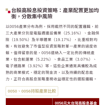
台股
高股息
投資策略：產業配置更加均
衡，分散集中風險
以0056產業分布為例，採用截然不同的配置邏輯，前
三大產業分別是電腦週邊設備業（25.16%）、金融保
險（19.50%）及半導體業（19.17%），比重相對均
衡，有效避免了市值型投資策略對單一產業的過度依
賴。值得留意的是，0056還納入一定比例的傳統產
業，包含航運業（5.22%）、食品工業（3.07%）、
電子通路業（3.92%）等，這些企業通常具備較為成
熟的商業模式、穩定的現金流，以及持續的配息能
力，正符合
高股息
策略重視收益穩定性的選股邏輯。
0050、0056持股產業比較
0056元大台灣
高股息
基金