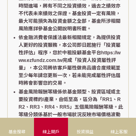
時間進場，將有不同之投資績效，過去之績效亦
不代表未來績效之保證。基金投資一定有風險，
最大可能損失為投資金額之全部，基金所涉相關
風險應詳參基金公開說明書所載。
依金融消費者保護法最新相關規定，為提供投資
人更好的投資服務，本公司即日起施行「投資屬
性評估」程序，您於中租投顧基金平台https://w
ww.ezfundz.com.tw完成「投資人投資屬性評
量」，本公司將依客戶屬性做商品適合度規範並
至少每年請您更新一次，若未能完成屬性評估屆
時將會影響您的交易。
基金風險報酬等級係依基金類型、投資區域或主
要投資標的/產業，由低至高，區分為「RR1、R
R2、RR3、RR4、RR5」五個風險報酬等級。此
等級分類係基於一般市場狀況反映市場價格波動
風險，無法涵蓋所有風險(如：基金計價幣別匯率
風險、投資標的產業風險、信用風險、利率風
基金搜尋
線上開戶
投資損益
線上客服