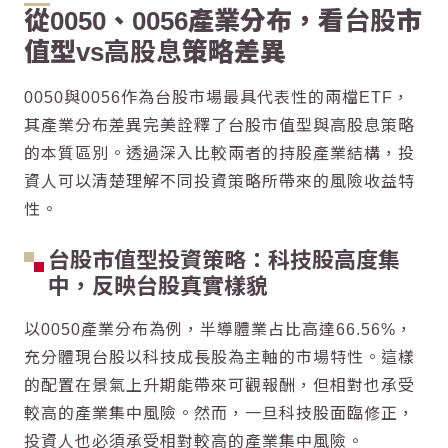
從0050、0056產業分布，看
台股
市
值型vs
高股息
策略差異
0050與0056作為
台股
市場最具代表性的兩檔ETF，
其產業分布差異完美詮釋了
台股
市值型與
高股息
策略
的本質區別。透過深入比較兩者的持股產業結構，投
資人可以清楚理解不同投資策略所帶來的風險收益特
性。
台股
市值型投資策略：科技股高度集
中，反映
台股
真實樣貌
以0050產業分布為例，半導體業占比高達66.56%，
充分體現
台股
以科技成長股為主軸的市場特性。這樣
的配置在景氣上升期能帶來可觀報酬，但相對也承受
較高的產業集中風險。然而，一旦科技股面臨修正，
投資人也必須承受相對較高的產業集中風險。