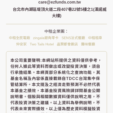
care@ezfunds.com.tw
台北市內湖區堤頂大道二段407巷22號5樓之1(漢諾威
大樓)
中租全民電廠
zingala銀角零卡
SENS法式餐廳
中租租車
仲安家
Two Tails Hotel
晶贊都會飯店
攤味餐廳
本公司重要聲明:本網站所提供之資料僅供參考，
任何人據此等資料而做出或改變投資決策，須自
行承擔結果。本網頁部分系統化之查詢功能，其
基金名稱及內容係直接載錄自TDCC台灣集中保
管結算所。本文提及之經濟走勢預測不必然代表
本基金之績效，本基金投資風險請詳閱基金公開
說明書。個股與相關數據資料僅供說明之用，不
代表投資決策之建議。以上資料為舉例說明，不
代表未來實際績效。以上僅為歷史資料模擬投資