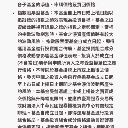
各子基金的淨值、申購價格及買回價格。
指數股票型基金：本基金自上市日或上櫃日起以
追蹤標的指數之績效表現為投資目標，基金之投
資績效將視其追蹤之標的指數之走勢而定，當標
的指數波動劇烈時，基金之淨資產價值將有較大
的波動風險。 指數股票型基金自成立日起，即得
運用基金進行投資組合佈局，基金投資組合成分
價格波動會影響基金淨值表現。投資人於成立日
(不含當日)前參與申購所買入之每受益權單位之發
行價格，不等同於基金掛牌上市或上櫃後之價
格，參與申購之投資人需自行承擔基金成立日起
至上市日或上櫃日止期間之基金淨值波動所產生
的風險。本基金受益憑證上市或上櫃後之買賣成
交價格無升降幅度限制，並應依臺灣證券交易所
或財團法人中華民國證券櫃檯買賣中心有關規定
辦理。基金自成立日起，即得運用基金進行投資
組合佈局，基金投資組合成分價格波動會影響基
金淨值表現。 指數股票型基金之特性、相關投資