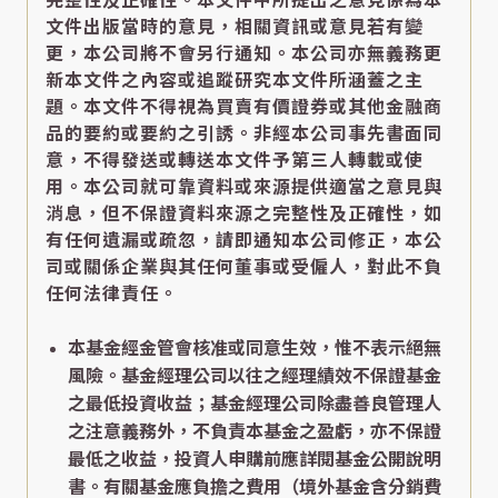
完整性及正確性。本文件中所提出之意見係為本
文件出版當時的意見，相關資訊或意見若有變
更，本公司將不會另行通知。本公司亦無義務更
新本文件之內容或追蹤研究本文件所涵蓋之主
題。本文件不得視為買賣有價證券或其他金融商
品的要約或要約之引誘。非經本公司事先書面同
意，不得發送或轉送本文件予第三人轉載或使
用。本公司就可靠資料或來源提供適當之意見與
消息，但不保證資料來源之完整性及正確性，如
有任何遺漏或疏忽，請即通知本公司修正，本公
司或關係企業與其任何董事或受僱人，對此不負
任何法律責任。
本基金經金管會核准或同意生效，惟不表示絕無
風險。基金經理公司以往之經理績效不保證基金
之最低投資收益；基金經理公司除盡善良管理人
之注意義務外，不負責本基金之盈虧，亦不保證
最低之收益，投資人申購前應詳閱基金公開說明
書。有關基金應負擔之費用（境外基金含分銷費