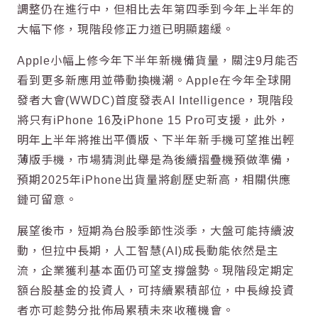
調整仍在進行中，但相比去年第四季到今年上半年的
大幅下修，現階段修正力道已明顯趨緩。
Apple小幅上修今年下半年新機備貨量
，關注9月能否
看到更多新應用並帶動換機潮。Apple在今年全球開
發者大會(WWDC)首度發表AI Intelligence，現階段
將只有iPhone 16及iPhone 15 Pro可支援，此外，
明年上半年將推出平價版、下半年新手機可望推出輕
薄版手機，市場猜測此舉是為後續摺疊機預做準備，
預期2025年iPhone出貨量將創歷史新高，相關供應
鏈可留意。
展望後市，短期為台股季節性淡季，大盤可能持續波
動，但拉中長期，人工智慧(AI)成長動能依然是主
流，企業獲利基本面仍可望支撐盤勢。現階段定期定
額台股基金的投資人，可持續累積部位，中長線投資
者亦可趁勢分批佈局累積未來收穫機會。