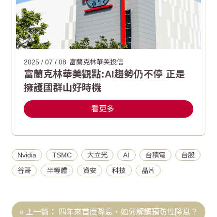
2025 / 07 / 08
富蘭克林華美投信
富蘭克林華美觀點:AI趨勢仍不停 正是
擁護國群山好時機
看更多
Nvidia
TSMC
大立光
AI
台積電
台股
谷哥
半導體
資安
科技
晶片
四年來首度降息，如何解讀預防性降息？