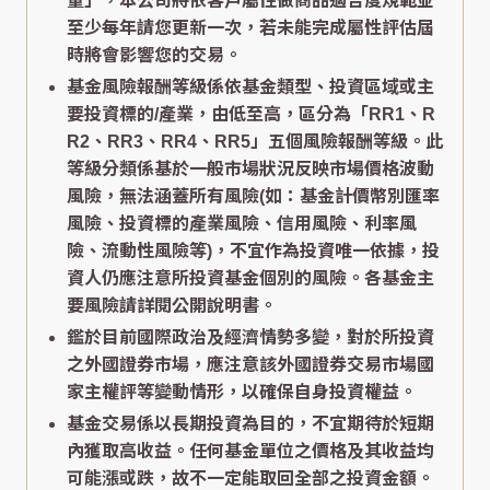
量」，本公司將依客戶屬性做商品適合度規範並
至少每年請您更新一次，若未能完成屬性評估屆
時將會影響您的交易。
基金風險報酬等級係依基金類型、投資區域或主
要投資標的/產業，由低至高，區分為「RR1、R
R2、RR3、RR4、RR5」五個風險報酬等級。此
等級分類係基於一般市場狀況反映市場價格波動
風險，無法涵蓋所有風險(如：基金計價幣別匯率
風險、投資標的產業風險、信用風險、利率風
險、流動性風險等)，不宜作為投資唯一依據，投
資人仍應注意所投資基金個別的風險。各基金主
要風險請詳閱公開說明書。
鑑於目前國際政治及經濟情勢多變，對於所投資
之外國證券市場，應注意該外國證券交易市場國
家主權評等變動情形，以確保自身投資權益。
基金交易係以長期投資為目的，不宜期待於短期
內獲取高收益。任何基金單位之價格及其收益均
可能漲或跌，故不一定能取回全部之投資金額。