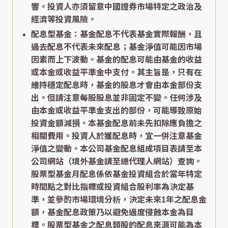
響。投資人亦須留意中國證券市場特定之政治及
經濟等投資風險。
配息型基金：基金配息不代表基金實際報酬，且
過去配息不代表未來配息；基金淨值可能因市場
因素而上下波動。基金的配息可能由基金的收益
或本金或收益平準金中支付。其主旨是，只有在
維持穩定配息時，基金的股息才會由本金部份支
出。但請注意每股股息並非固定不變。任何涉及
由本金或收益平準金支出的部份，可能導致原始
投資金額減損。本基金配息前未先扣除應負擔之
相關費用。投資人於獲配息時，宜一併注意基金
淨值之變動。本公司基金配息組成項目表請至本
公司網站（境外基金請至總代理人網站）查詢。
股票型基金月配息係依基金投資組合於當年特定
時間點之對比指標或投資組合股利率為決定基
準，並參酌市場環境分析，決定未來1年之配息金
額，基金配息政策乃以避免過度侵蝕本金為目
標。股票型基金之配息類股的配息來源可能為本