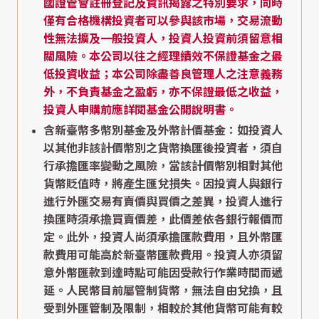
國證管會註冊登記及資訊揭露之特別要求，同時
僅有合格機構投資者可以參與該市場，交易流動
性無法擴及一般投資人，投資人投資前須留意相
關風險。本公司以往之經理績效不保證基金之最
低投資收益；本公司除盡善良管理人之注意義務
外，不負責基金之盈虧，亦不保證最低之收益，
投資人申購前應詳閱基金公開說明書。
含新臺幣多幣別基金及外幣計價基金：如投資人
以其他非該計價幣別之貨幣換匯後投資者，須自
行承擔匯率變動之風險，當該計價幣別相對其他
貨幣貶值時，將產生匯兌損失。因投資人與銀行
進行外匯交易有賣價與買價之差異，投資人進行
換匯時須承擔買賣價差，此價差依各銀行報價而
定。此外，投資人尚須承擔匯款費用，且外幣匯
款費用可能高於新臺幣匯款費用。投資人亦須留
意外幣匯款到達時點可能因受款行作業時間而遞
延。人民幣目前屬管制貨幣，無法自由兌換，且
受到外匯管制及限制，相較於其他貨幣可能有較