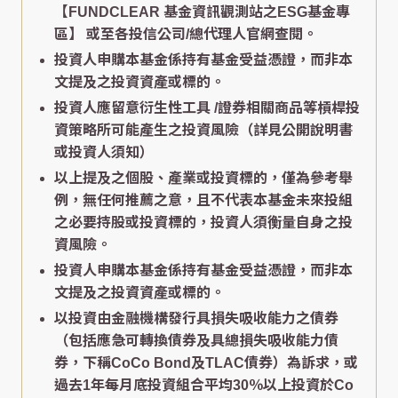
【FUNDCLEAR 基金資訊觀測站之ESG基金專
區】
或至各投信公司/總代理人官網查閱。
投資人申購本基金係持有基金受益憑證，而非本
文提及之投資資產或標的。
投資人應留意衍生性工具 /證券相關商品等槓桿投
資策略所可能產生之投資風險（詳見公開說明書
或投資人須知）
以上提及之個股、產業或投資標的，僅為參考舉
例，無任何推薦之意，且不代表本基金未來投組
之必要持股或投資標的，投資人須衡量自身之投
資風險。
投資人申購本基金係持有基金受益憑證，而非本
文提及之投資資產或標的。
以投資由金融機構發行具損失吸收能力之債券
（包括應急可轉換債券及具總損失吸收能力債
券，下稱CoCo Bond及TLAC債券）為訴求，或
過去1年每月底投資組合平均30％以上投資於Co