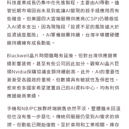
科技產業成長仍集中在先進製程，主要由AI帶動。
儘
管近期市場因尚未見到能讓AI變現的殺手級應用而有
些雜音，但美國四大雲端服務供應商(CSP)仍積極投
入AI資本支出，因為現階段「投資不足的風險遠大於
投資過度風險」，AI軍備競賽持續，台灣半導體硬體
廠持續擁有成長動能。
Blackwell晶片時間雖略有延後，但對台灣供應鏈業
績影響甚微，甚至有些公司因此加分。觀察AI晶片巨
頭Nvidia採購協議金額持續創高，此外，AI的重要性
漸漸受各國政府重視，但數據具有敏感性及保密性，
愈來愈多國家希望建置自己的AI資料中心，均有利供
應鏈廠商業績。
手機和NB/PC族群終端銷售依然平淡，整體雖未回溫
但也沒有進一步惡化。
傳統伺服器
仍受到AI需求的排
擠，但動能已開始復甦。至於
車用和工業相關
，庫存