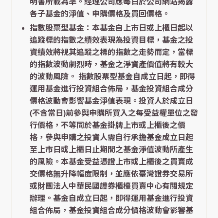
明書所載為準。經理公司應每日於公司網站揭露
各子基金的淨值、申購價格及買回價格。
指數股票型基金：本基金自上市日或上櫃日起以
追蹤標的指數之績效表現為投資目標，基金之投
資績效將視其追蹤之標的指數之走勢而定，當標
的指數波動劇烈時，基金之淨資產價值將有較大
的波動風險。 指數股票型基金自成立日起，即得
運用基金進行投資組合佈局，基金投資組合成分
價格波動會影響基金淨值表現。投資人於成立日
(不含當日)前參與申購所買入之每受益權單位之發
行價格，不等同於基金掛牌上市或上櫃後之價
格，參與申購之投資人需自行承擔基金成立日起
至上市日或上櫃日止期間之基金淨值波動所產生
的風險。本基金受益憑證上市或上櫃後之買賣成
交價格無升降幅度限制，並應依臺灣證券交易所
或財團法人中華民國證券櫃檯買賣中心有關規定
辦理。基金自成立日起，即得運用基金進行投資
組合佈局，基金投資組合成分價格波動會影響基