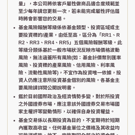
量」，本公司將依客戶屬性做商品適合度規範並
至少每年請您更新一次，若未能完成屬性評估屆
時將會影響您的交易。
基金風險報酬等級係依基金類型、投資區域或主
要投資標的/產業，由低至高，區分為「RR1、R
R2、RR3、RR4、RR5」五個風險報酬等級。此
等級分類係基於一般市場狀況反映市場價格波動
風險，無法涵蓋所有風險(如：基金計價幣別匯率
風險、投資標的產業風險、信用風險、利率風
險、流動性風險等)，不宜作為投資唯一依據，投
資人仍應注意所投資基金個別的風險。各基金主
要風險請詳閱公開說明書。
鑑於目前國際政治及經濟情勢多變，對於所投資
之外國證券市場，應注意該外國證券交易市場國
家主權評等變動情形，以確保自身投資權益。
基金交易係以長期投資為目的，不宜期待於短期
內獲取高收益。任何基金單位之價格及其收益均