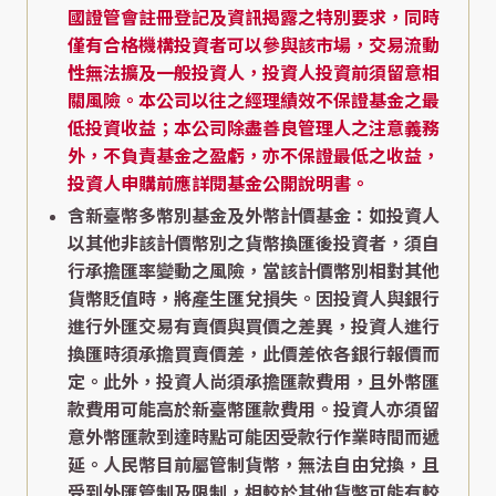
國證管會註冊登記及資訊揭露之特別要求，同時
僅有合格機構投資者可以參與該市場，交易流動
性無法擴及一般投資人，投資人投資前須留意相
關風險。本公司以往之經理績效不保證基金之最
低投資收益；本公司除盡善良管理人之注意義務
外，不負責基金之盈虧，亦不保證最低之收益，
投資人申購前應詳閱基金公開說明書。
含新臺幣多幣別基金及外幣計價基金：如投資人
以其他非該計價幣別之貨幣換匯後投資者，須自
行承擔匯率變動之風險，當該計價幣別相對其他
貨幣貶值時，將產生匯兌損失。因投資人與銀行
進行外匯交易有賣價與買價之差異，投資人進行
換匯時須承擔買賣價差，此價差依各銀行報價而
定。此外，投資人尚須承擔匯款費用，且外幣匯
款費用可能高於新臺幣匯款費用。投資人亦須留
意外幣匯款到達時點可能因受款行作業時間而遞
延。人民幣目前屬管制貨幣，無法自由兌換，且
受到外匯管制及限制，相較於其他貨幣可能有較