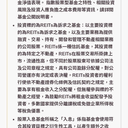
金淨值表現。 指數股票型基金之特性、相關投資
風險及投資人應負擔之成本費用等資訊，請詳閱
基金公開說明書。
投資標的為REITs為訴求之基金：以主要投資標
的為REITs為訴求之基金，以及主要業務為提供
融資、交易、持有、開發和管理不動產相關業務
的公司股票。REITs係一種信託基金，其投資標
的為特定之不動產，REITs在股票交易所掛牌上
市，流通性高，但不同於股票股東可依據公司法
及公司章程之規定，具有公司盈餘分配權，對公
司營運亦有決定或表決權，REITs投資者的權利
行使依不動產證券化條例及信託契約之規定，主
要為享有租金收入之分配權，但無權參與標的不
動產之經營，為鼓勵REITs將租金收益配發予投
資者，多數國家提供分離課稅或免徵企業所得稅
等稅負優惠。
股票入息基金所稱之「入息」係指基金會使用符
合其投資目標之衍生性工具，以產生額外之收