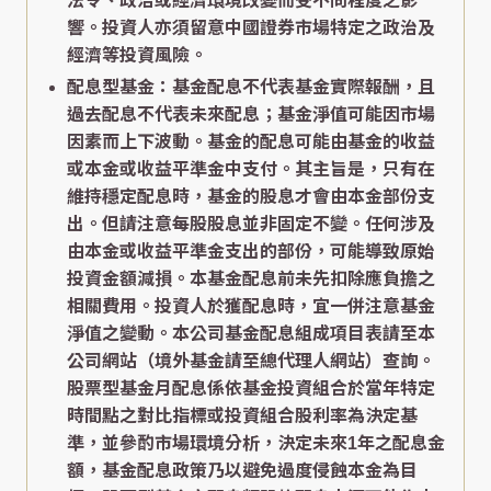
法令、政治或經濟環境改變而受不同程度之影
響。投資人亦須留意中國證券市場特定之政治及
經濟等投資風險。
配息型基金：基金配息不代表基金實際報酬，且
過去配息不代表未來配息；基金淨值可能因市場
因素而上下波動。基金的配息可能由基金的收益
或本金或收益平準金中支付。其主旨是，只有在
維持穩定配息時，基金的股息才會由本金部份支
出。但請注意每股股息並非固定不變。任何涉及
由本金或收益平準金支出的部份，可能導致原始
投資金額減損。本基金配息前未先扣除應負擔之
相關費用。投資人於獲配息時，宜一併注意基金
淨值之變動。本公司基金配息組成項目表請至本
公司網站（境外基金請至總代理人網站）查詢。
股票型基金月配息係依基金投資組合於當年特定
時間點之對比指標或投資組合股利率為決定基
準，並參酌市場環境分析，決定未來1年之配息金
額，基金配息政策乃以避免過度侵蝕本金為目