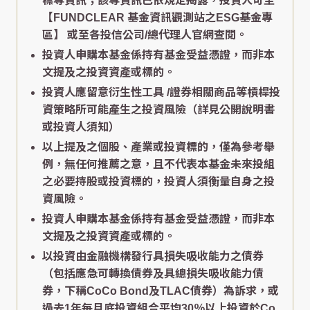
標等資訊；該等資訊已依規定揭露，投資人可至
【FUNDCLEAR 基金資訊觀測站之ESG基金專
區】
或至各投信公司/總代理人官網查閱。
投資人申購本基金係持有基金受益憑證，而非本
文提及之投資資產或標的。
投資人應留意衍生性工具 /證券相關商品等槓桿投
資策略所可能產生之投資風險（詳見公開說明書
或投資人須知）
以上提及之個股、產業或投資標的，僅為參考舉
例，無任何推薦之意，且不代表本基金未來投組
之必要持股或投資標的，投資人須衡量自身之投
資風險。
投資人申購本基金係持有基金受益憑證，而非本
文提及之投資資產或標的。
以投資由金融機構發行具損失吸收能力之債券
（包括應急可轉換債券及具總損失吸收能力債
券，下稱CoCo Bond及TLAC債券）為訴求，或
過去1年每月底投資組合平均30％以上投資於Co