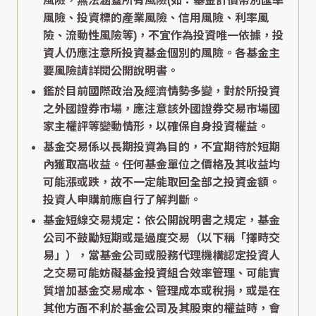
風險，無法涵蓋所有風險(如：基金計價幣別匯率
風險、投資標的產業風險、信用風險、利率風
險、流動性風險等)，不宜作為投資唯一依據，投
資人仍應注意所投資基金個別的風險。各基金主
要風險請詳閱公開說明書。
鑑於目前國際政治及經濟情勢多變，對於所投資
之外國證券市場，應注意該外國證券交易市場國
家主權評等變動情形，以確保自身投資權益。
基金交易係以長期投資為目的，不宜期待於短期
內獲取高收益。任何基金單位之價格及其收益均
可能漲或跌，故不一定能取回全部之投資金額。
投資人申購前應自行了解判斷。
基金短線交易規定：依公開說明書之規定，基金
公司不鼓勵短期或是過度交易（以下稱「擇時交
易」），當基金公司或股務代理機構認定投資人
之交易可能妨礙基金投資組合效率管理、可能實
質增加基金交易成本、管理成本或稅捐，或是在
其他方面不利於基金公司及其股東的權益時，會