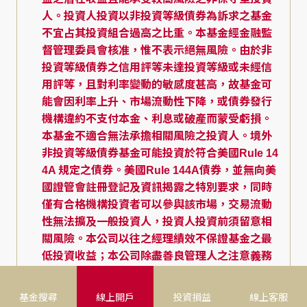
人。投資人投資以非投資等級債券為訴求之基金
不宜占其投資組合過高之比重。本基金經金融監
督管理委員會核准，惟不表示絕無風險。由於非
投資等級債券之信用評等未達投資等級或未經信
用評等，且對利率變動的敏感度甚高，故基金可
能會因利率上升、市場流動性下降，或債券發行
機構違約不支付本金、利息或破產而蒙受虧損。
本基金不適合無法承擔相關風險之投資人。境外
非投資等級債券基金可能投資於符合美國Rule 14
4A 規定之債券。美國Rule 144A債券，並無向美
國證管會註冊登記及資訊揭露之特別要求，同時
僅有合格機構投資者可以參與該市場，交易流動
性無法擴及一般投資人，投資人投資前須留意相
關風險。本公司以往之經理績效不保證基金之最
低投資收益；本公司除盡善良管理人之注意義務
外，不負責基金之盈虧，亦不保證最低之收益，
投資人申購前應詳閱基金公開說明書。
基金搜尋
線上開戶
投資損益
線上客服