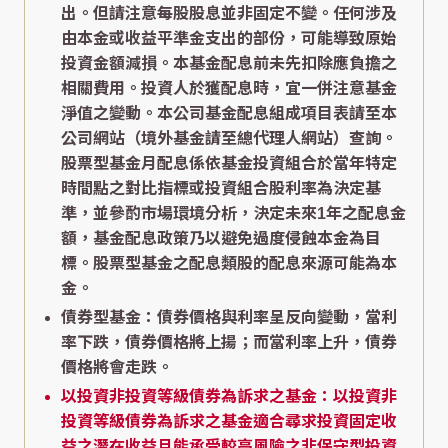
出。但請注意每股股息並非固定不變。任何涉及
由本金或收益平準金支出的部份，可能導致原始
投資金額減損。本基金配息前未先扣除應負擔之
相關費用。投資人於獲配息時，宜一併注意基金
淨值之變動。本公司基金配息組成項目表請至本
公司網站（境外基金請至總代理人網站）查詢。
股票型基金月配息係依基金投資組合於當年特定
時間點之對比指標或投資組合股利率為決定基
準，並參酌市場環境分析，決定未來1年之配息金
額，基金配息政策乃以避免過度侵蝕本金為目
標。股票型基金之配息類股的配息來源可能為本
金。
債券型基金：債券價格與利率呈反向變動，當利
率下跌，債券價格將上揚；而當利率上升，債券
價格將會走跌。
以投資非投資等級債券為訴求之基金：以投資非
投資等級債券為訴求之基金適合尋求投資固定收
益之潛在收益且能承受較高風險之非保守型投資