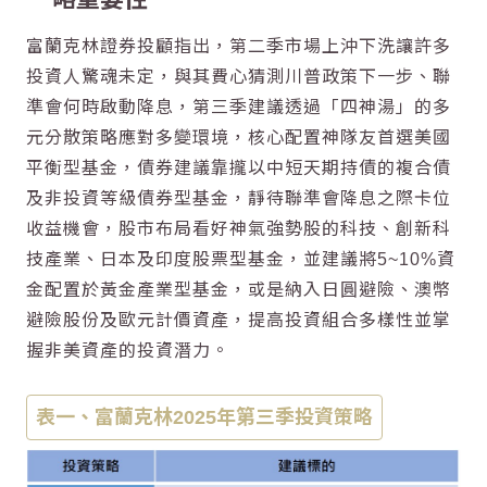
富蘭克林證券投顧指出，第二季市場上沖下洗讓許多
投資人驚魂未定，與其費心猜測川普政策下一步、聯
準會何時啟動降息，第三季建議透過「四神湯」的多
元分散策略應對多變環境，核心配置神隊友首選美國
平衡型基金，債券建議靠攏以中短天期持債的複合債
及非投資等級債券型基金，靜待聯準會降息之際卡位
收益機會，股市布局看好神氣強勢股的科技、創新科
技產業、日本及印度股票型基金，並建議將5~10%資
金配置於黃金產業型基金，或是納入日圓避險、澳幣
避險股份及歐元計價資產，提高投資組合多樣性並掌
握非美資產的投資潛力。
表一、富蘭克林2025年第三季投資策略