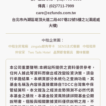
傳真：(02)7711-7999
care@ezfunds.com.tw
台北市內湖區堤頂大道二段407巷22號5樓之1(漢諾威
大樓)
中租全民電廠
zingala銀角零卡
SENS法式餐廳
中租租車
仲安家
Two Tails Hotel
晶贊都會飯店
攤味餐廳
本公司重要聲明:本網站所提供之資料僅供參考，
任何人據此等資料而做出或改變投資決策，須自
行承擔結果。本網頁部分系統化之查詢功能，其
基金名稱及內容係直接載錄自TDCC台灣集中保
管結算所。本文提及之經濟走勢預測不必然代表
本基金之績效，本基金投資風險請詳閱基金公開
說明書。個股與相關數據資料僅供說明之用，不