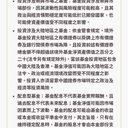
投資涉及新興市場之基金：基金投資涉及新興市
場部份，因其波動性與風險程度可能較高，且其
政治與經濟情勢穩定度可能低於已開發國家，也
可能使資產價值受不同程度之影響。
投資涉及大陸地區之基金：依金管會規定，境外
基金投資大陸地區之有價證券以掛牌上市有價證
券及銀行間債券市場為限，且投資前述有價證券
總金額不得超過該境外基金淨資產價值之百分之
二十(法令另有規定除外)，當該基金投資地區包含
中國大陸及香港，基金淨值可能因為大陸地區之
法令、政治或經濟環境改變而受不同程度之影
響。投資人亦須留意中國證券市場特定之政治及
經濟等投資風險。
配息型基金：基金配息不代表基金實際報酬，且
過去配息不代表未來配息；基金淨值可能因市場
因素而上下波動。基金的配息可能由基金的收益
或本金或收益平準金中支付。其主旨是，只有在
維持穩定配息時，基金的股息才會由本金部份支