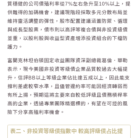
質穩健的公司債殖利率從7%左右急升至10%以上，提
供難得的加碼機會，建議現階段採取多元分散布局並
維持靈活調整的彈性，股市配置建議涵蓋防禦、循環
與成長型股票，債市則以高評等複合債與非投資級債
並重，以股利股與收益型資產增添投資組合的下檔防
護力。
富蘭克林坦伯頓固定收益團隊資深副總裁葛倫．華勒
表示，現今美國非投資等級債企業品質較過去大幅提
升，信評BB以上等級企業佔比達五成以上，因此能支
撐利差處較窄水準，且儘管違約率可能因經濟轉弱而
有所上揚，預期這將主要來自較低評級且債務槓桿率
高的企業，透過專業團隊精選標的，有望在可控的風
險下分享高殖利率機會。
表二、非投資等級債指數中 較高評級債占比提