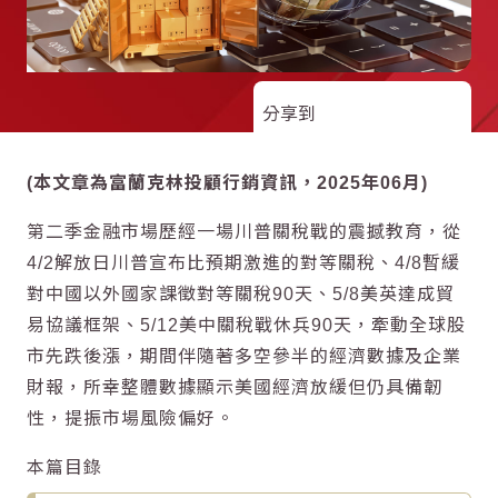
分享到
(本文章為富蘭克林投顧行銷資訊，2025年06月)
第二季金融市場歷經一場川普關稅戰的震撼教育，從
4/2解放日川普宣布比預期激進的對等關稅、4/8暫緩
對中國以外國家課徵對等關稅90天、5/8美英達成貿
易協議框架、5/12美中關稅戰休兵90天，牽動全球股
市先跌後漲，期間伴隨著多空參半的經濟數據及企業
財報，所幸整體數據顯示美國經濟放緩但仍具備韌
性，提振市場風險偏好。
本篇目錄