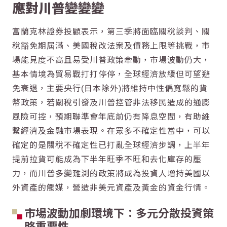
應對川普變變變
富蘭克林證券投顧表示，第三季將面臨關稅談判、關
稅豁免期屆滿、美國稅改法案及債務上限等挑戰，市
場能見度不高且易受川普政策牽動，市場波動仍大，
基本情境為貿易戰打打停停，全球經濟放緩但可望避
免衰退，主要央行(日本除外)將維持中性偏寬鬆的貨
幣政策，若關稅引發及川普控管非法移民造成的通膨
風險可控，預期聯準會年底前仍有降息空間，有助維
繫經濟及金融市場表現。在眾多不確定性當中，可以
確定的是關稅不確定性已打亂全球經濟步調，上半年
提前拉貨可能成為下半年旺季不旺和去化庫存的壓
力，而川普多變難測的政策將成為投資人增持美國以
外資產的觸媒，營造非美元資產及黃金的資金行情。
市場波動加劇環境下：多元分散投資策
略重要性