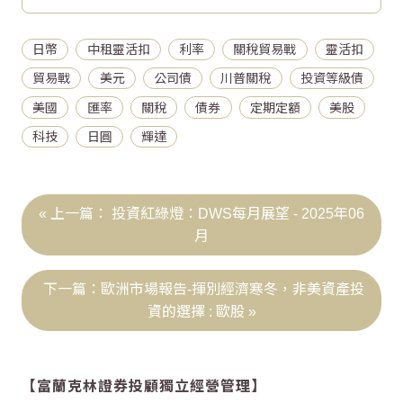
日幣
中租靈活扣
利率
關稅貿易戰
靈活扣
貿易戰
美元
公司債
川普關稅
投資等級債
美國
匯率
關稅
債券
定期定額
美股
科技
日圓
輝達
投資紅綠燈：DWS每月展望 - 2025年06
月
歐洲市場報告-揮別經濟寒冬，非美資產投
資的選擇 : 歐股
【富蘭克林證券投顧獨立經營管理】