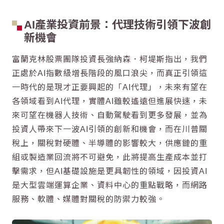
AI產業投資前景：代理技術引領下波創
新機會
富蘭克林股票團隊投資長強納森．柯堤斯指出，我們
正處於AI指數級增長階段的風口浪尖，而真正引領這
一時代的是現才正要興起的「AI代理」，未來有望在
各領域看到AI代理，實體AI雖較遙遠但進展快速，未
來可望在機器人技術、自動駕駛看到更多發展，並為
投資人帶來下一波AI引領的創新和機會，而在川普關
稅上，關稅對硬體、半導體的影響較大，供應鏈的重
組或製造業回流將不可避免，此將提高生產成本並打
擊需求，但AI基礎設施是更具韌性的領域，因投資AI
是大型雲端運算企業、資料中心的重點戰略，而網路
服務、軟體、媒體對關稅的防禦力較強。