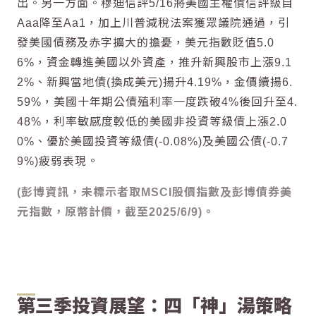
出。另一方面。穆迪信評5/16將美國主權債信評級自
Aaa降至Aa1，加上川普減稅法案獲眾議院通過，引
發美國債務及赤字擴大的擔憂，美元指數貶值5.0
6%，資金轉進美國以外資產，推升新興股市上漲9.1
2%、新興當地債(換成美元)揚升4.19%，金價續揚6.
59%，美國十年期公債殖利率一度跌破4%後回升至4.
48%，利率敏感度較低的美國非投資等級債上漲2.0
0%、優於美國投資等級債(-0.08%)及美國公債(-0.7
9%)疲弱表現。
(彭博資訊，未標示者取MSCI股價指數及彭博債券美
元指數，原幣計價，截至2025/6/9)。
第三季投資展望：四「神」湯策略