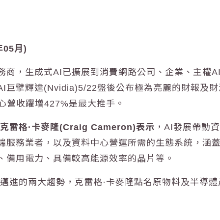
05月)
務商，生成式AI已擴展到消費網路公司、企業、主權A
巨擘輝達(Nvidia)5/22盤後公布極為亮麗的財報
心營收躍增427%是最大推手。
·卡麥隆(Craig Cameron)表示
，AI發展帶動
端服務業者，以及資料中心營運所需的生態系統，涵
、備用電力、具備較高能源效率的晶片等。
目標邁進的兩大趨勢，克雷格·卡麥隆點名原物料及半導